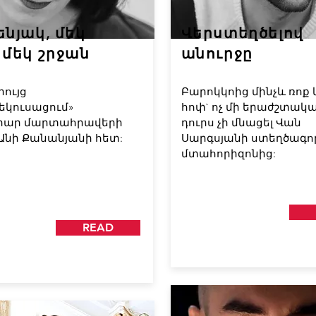
ենյակ, մեկ
Վերստեղծելով
 մեկ շրջան
անուրջը
ույց
Բարոկկոից մինչև ռոք 
եկուսացում»
հոփ` ոչ մի երաժշտակ
րար մարտահրավերի
դուրս չի մնացել Վան
Անի Քանանյանի հետ:
Սարգսյանի ստեղծագ
մտահորիզոնից:
READ