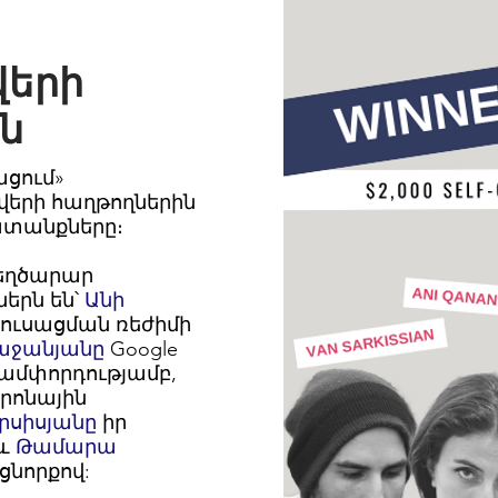
երի
ն
ացում»
երի հաղթողներին
ատանքները։
տեղծարար
երն են՝
Անի
ուսացման ռեժիմի
աջանյանը
Google
ճամփորդությամբ,
տրոնային
րսիսյանը
իր
 և
Թամարա
ցնորքով: