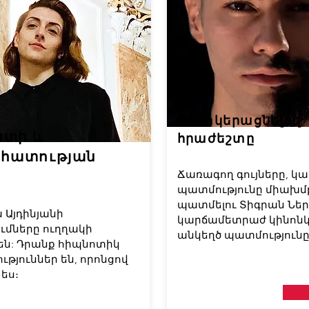
Պատկերացնելով
ստի և
հրաժեշտը
ահատության
Ճառագող գույները, կա
պատմությունը միախմբ
պատմելու Տիգրան Ներ
Այդինյանի
կարճամետրաժ կինոն
մները ուղղակի
անկեղծ պատմությունը
են: Դրանք հիպնոտիկ
թյուններ են, որոնցով
 ես։