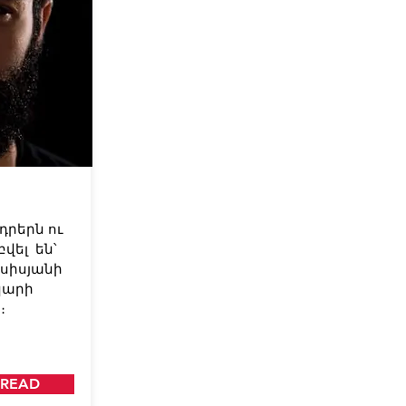
դրերն ու
վել են՝
սիսյանի
կարի
։
READ