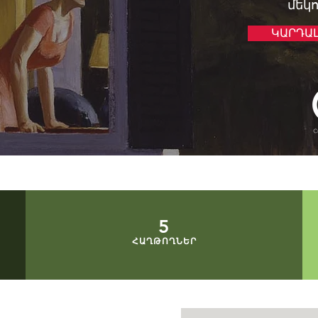
մեկ
ԿԱՐԴԱ
5
ՀԱՂԹՈՂՆԵՐ