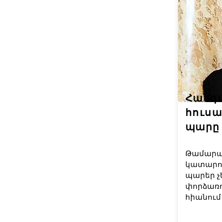
Հանգ
հուս
պարը
Թամարա 
կատարու
պարեր չ
փորձառու
հիանում