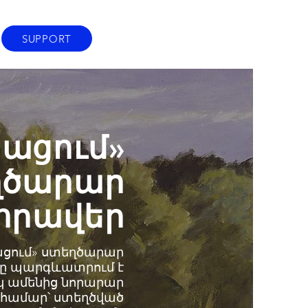
SUPPORT
սացում»
ղծարար
հրավեր
ացում» ստեղծարար
ը պարգևատրում է
ակ ամենից նորարար
 համար՝ ստեղծված