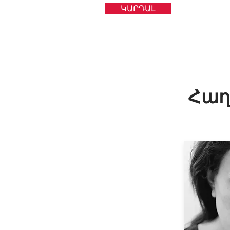
ԿԱՐԴԱԼ
Հաղ