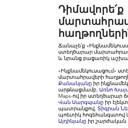
Դիմավորե՛ք
մարտահրավ
հաղթողների
Ճանաչե՛ք «Ինքնամեկուս
ստեղծարար մարտահրավ
և նրանց բացառիկ աշխ
«Ինքնամեկուսացում» ս
մարտահրավերի հաղթողն
Քանանյանը
իր ինքնամեկ
արթնացմամբ,
Առնո Խայ
Maps-ով իր ստեղծարար 
Վան Սարգսյանը
իր էլեկ
պատրանքով,
Տիգրան Նե
պոետիկ հոգեհանգստով
Այդինյանը
իր շարժական 