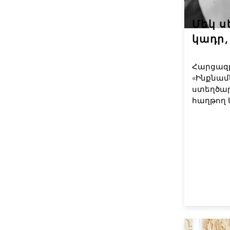
Մեկ ս
կադր,
Հարցազր
«Ինքնամ
ստեղծա
հաղթող 