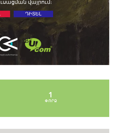
ուսացման վայրում։
Լ
ԴԻՏԵԼ
1
ՓՈՐՁ