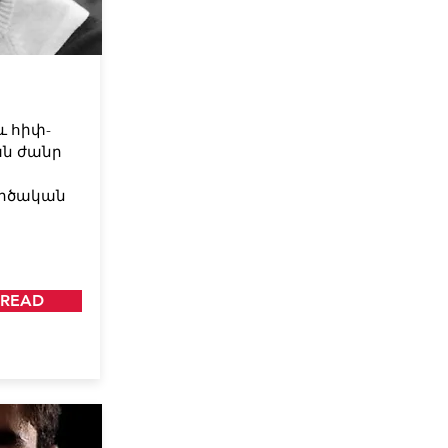
և հիփ-
ան ժանր
ործական
READ