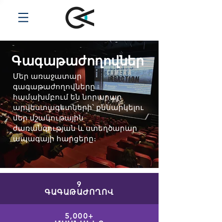
Գագաթաժողովներ
Մեր առաջատար
գագաթաժողովները
համախմբում են նորարար
արվեստագետների՝ քննարկելու
մեր մշակութային
ժառանգության և ստեղծարար
ապագայի հարցերը։
9
ԳԱԳԱԹԱԺՈՂՈՎ
5,000+