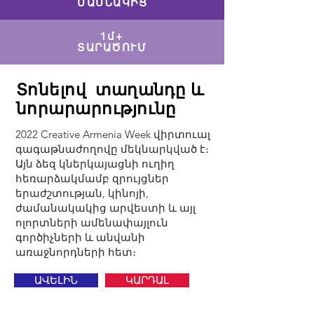
ՄԱՍՆԱԿԻՑ
1մ+
ՏԱՐԱԾՈՒՄ
Տոնելով տաղանդը և
նորարարությունը
2022 Creative Armenia Week վիրտուալ
գագաթնաժողովը մեկնարկված է։
Այն ձեզ կներկայացնի ուղիղ
հեռարձակմամբ զրույցներ
երաժշտության, կինոյի,
ժամանակակից արվեստի և այլ
ոլորտների ամենափայլուն
գործիչների և անվանի
առաջնորդների հետ։
ԱՎԵԼԻՆ
ԿԱՐԴԱԼ