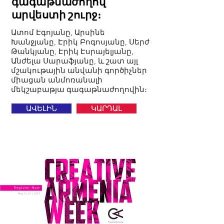
գագաթնաժողով
արվեստի շուրջ։
Ատոմ Էգոյանը, Արսինե
Խանջյանը, Էրիկ Բոգոսյանը, Սերժ
Թանկյանը, Էրիկ Էսրայելյանը,
Անժելա Սարաֆյանը, և շատ այլ
մշակութային անվանի գործիչներ
միացան անմոռանալի
մեկշաբաթյա գագաթնաժողովին։
ԱՎԵԼԻՆ
ԿԱՐԴԱԼ