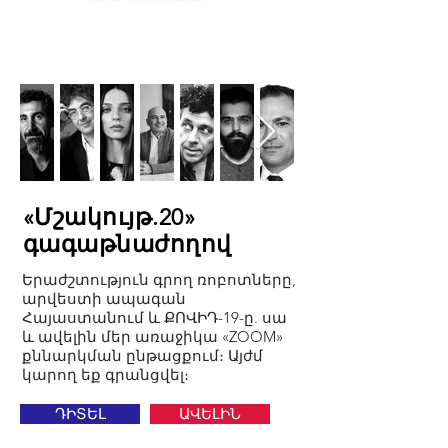
«Մշակույթ.20»
գագաթնաժողով
Երաժշտություն գրող ռոբոտները,
արվեստի ապագան
Հայաստանում և ՔՈՎԻԴ-19-ը. սա
և ավելին մեր առաջիկա «ZOOM»
քննարկման ընթացքում։ Այժմ
կարող եք գրանցվել։
ԴԻՏԵԼ
ԱՎԵԼԻՆ