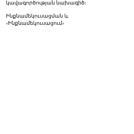
կավագործության նախագիծ։
Ինքնամեկուսացման և
«Ինքնամեկուսացում»
ստեղծարար մարտահրավերի
ազդեցությունը կայանում էր
նրանում, որ ես որոշեցի
այսուհետ կիրառել վիդեոն
որպես գործիք՝
աշխատանքային ընթացքը
կիսելու համար։ Քանի որ ես
սկսնակ եմ, քայլերն ավելի
դանդաղ կլինեն։ Իսկ
մարտահրավերը հաղթելն ու
իմ գործը մյուս հաղթողների
հետ միասին տեսնելը ինձ
ավելի վստահ կդարձնի
ապագա նախագծերում։