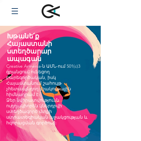
Խթանե՛ք
Հայաստանի
ստեղծարար
ապագան
Creative Armenia-ն ԱՄՆ-ում 501(c)3
գրանցում ունեցող
բարեգործական, իսկ
Հայաստանում շահույթ
չհետապնդող մշակութային
հիմնադրամ է։
Ձեր նվիրատվությունն
ուղղակիորեն կներդրվի
ստեղծագործ մտքի
ստրատեգիական աջակցության և
հզորացման գործում։