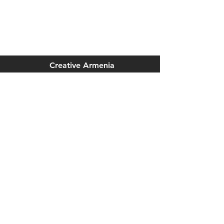
Creative Armenia
75 Yerznkyan street
Yerevan, Armenia
2355 Westwood Blvd. #333
Los Angeles, CA 90064
info@creativearmenia.org
Newsletter