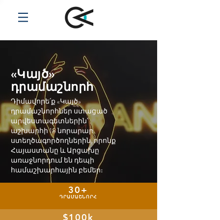
«Կայծ»
դրամաշնորհ
Դիմավորե՛ք «Կայծ»
դրամաշնորհներ ստացած
արվեստագետներին՝
աշխարհի 18 նորարար
ստեղծագործողներին, որոնք
Հայաստանը և Արցախը
առաջնորդում են դեպի
համաշխարհային բեմեր։
30+
ԴՐԱՄԱՇՆՈՐՀ
$100k