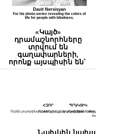
Davit Nersisyan
For his photo-series revealing the colors of
life for people with blindness.
«Կայծ»
դրամաշնորհները
տրվում են
գաղափարների,
որոնք այսպիսին են՝
ՀԶՈՐ
ՊՐԱԿՏԻԿ
Ունեն յուրօրինակ ստեղծարար տեսլական
Ունեն կյանքի կոչելու իրատեսական ծրագիր
Ունեն ուժեղ մարքեթինգի և թողա
ռազմավարություն
Նախկին նախագծեր