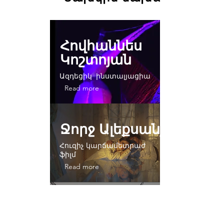
Հովհաննես
Կոշտոյան
Ազդեցիկ ինստալյացիա
Read more
Ջորջ Ալեքսանյան
Հուզիչ կարճամետրաժ
ֆիլմ
Read more
Ալան
Սեմերջյան