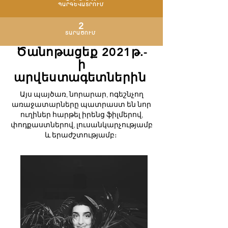
ՊԱՐԳԵՎԱՏՐՈՒՄ
2
ՏԱՐԱԾՈՒՄ
Ծանոթացեք 2021թ.-
ի
արվեստագետներին
Այս պայծառ, նորարար, ոգեշնչող
առաջատարները պատրաստ են նոր
ուղիներ հարթել իրենց ֆիլմերով,
փոդքաստներով, լուսանկարչությամբ
և երաժշտությամբ։