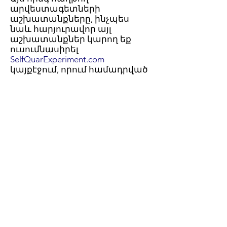
արվեստագետների
աշխատանքները, ինչպես
նաև հարյուրավոր այլ
աշխատանքներ կարող եք
ուսումնասիրել
SelfQuarExperiment.com
կայքէջում, որում համադրված
են ՔՈՎԻԴ-19 համավարակի
ընթացքում ստեղծված ֆիլմեր,
երաժշտություն,
գրականություն և այլ
ստեղծագործություններ։
Creative Armenia
75 Yerznkyan street
Yerevan, Armenia
2355 Westwood Blvd. #333
Los Angeles, CA 90064