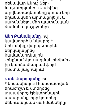
ղեկավար Անուշ Տեր-
Խաչատրյանը։ «Այս հինգ
արվեստագետները գտան նոր
եղանակներ արտացոլելու և
սահմանելու մեր պատմական
ժամանակաշրջանը»։
Անի Քանանյանը
, ով
կավագործ և նկարիչ է
Երևանից, վարպետորեն
ներկայացրեց
համամարդկային
«ինքնամեկուսացման ռեժիմը»
իր կարճամետրաժ ֆիլմ-
ինստալյացիայում։
Վան Սարգսյանը
, ով
Գերմանիայում հաստատված
երաժիշտ է, ստեղծեց
տպավորիչ էլեկտրոնային
պատրանք, որը կոտրեց
մեկուսացման սահմանները։