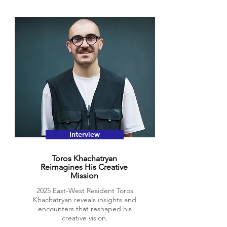
Interview
Toros Khachatryan
Reimagines His Creative
Mission
2025 East-West Resident Toros
Khachatryan reveals insights and
encounters that reshaped his
creative vision.