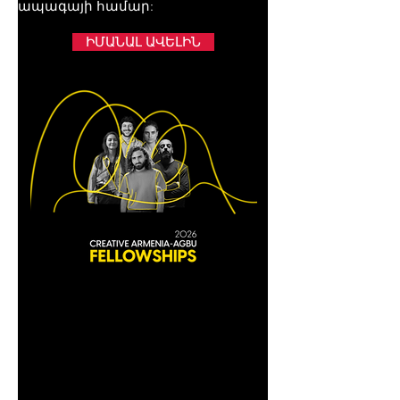
ապագայի համար:
ԻՄԱՆԱԼ ԱՎԵԼԻՆ