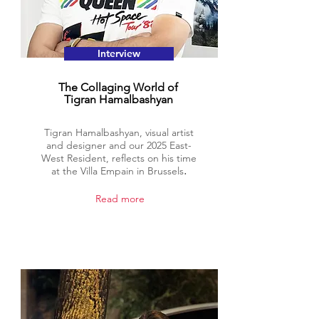
Interview
The Collaging World of
Tigran Hamalbashyan
Tigran Hamalbashyan, visual artist
and designer and our 2025 East-
West Resident, reflects on his time
at the Villa Empain in Brussels․
Read more