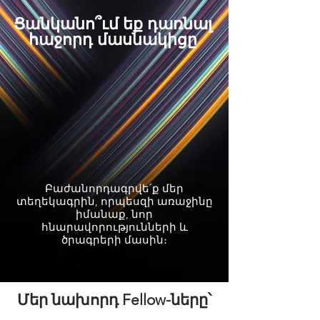
Ցանկանո՞ւմ եք դառնալ
հաջորդ մասնակիցը
Բաժանորդագրվե՛ք մեր
տեղեկագրին, որպեսզի առաջինը
իմանաք, նոր
հնարավորությունների և
ծրագրերի մասին։
Մեր նախորդ Fellow-ները՝