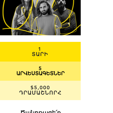
1
ՏԱՐԻ
5
ԱՐՎԵՍՏԱԳԵՏՆԵՐ
$5,000
ԴՐԱՄԱՇՆՈՐՀ
​Ծանոթացե՛ք