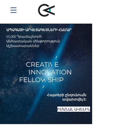
ԱՊԱԳԱՅԻ ԱՐՎԵՏԱԳԵՏՆԵՐԻ ՀԱՄԱՐ
€5,000 Դրամաշնորհ
Անհատական մենթորություն
Աշխատարաններ
Հայտերի ընդունումն
ավարտվել է։
ԻՄԱՆԱԼ ԱՎԵԼԻՆ