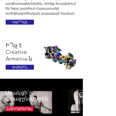
արվեստագետներին, որոնք ձևավորում
են հզոր շարժում Հայաստանի
ստեղծագործական ապագայի համար:
ԿԱՐԴԱԼ
Ի՞նչ է
Creative
Armenia-ն
ԱՎԵԼԻՆ
Աջակցի՛ր
առաջընթացին
ՆՎԻՐԱԲԵՐԵԼ