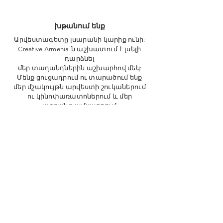
խթանում ենք
Արվեստագետը լսարանի կարիք ունի:
Creative Armenia-ն աշխատում է լսելի
դարձնել
մեր տաղանդներին աշխարհով մեկ:
Մենք ցուցադրում ու տարածում
ենք
մեր մշակույթն
արվեստի
շուկաներում
ու կինոփառատոներում և մեր
առցանց
ամսագրում
:
հայտնաբերում ենք
Իսկ ինչպե՞ս է արվեստի հիմնադրամը
հայտնաբերում տաղանդների մեր
օրերում, երբ ստեղծարար միտքն
սփռված է աշխարհով մեկ: Թվային
տարածքում մեր նորարարությունները