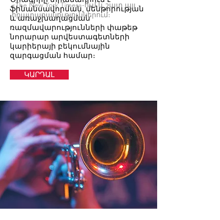
«The New York Times»-ում և շատ այլ
ֆինանսավորման, մենթորության
հրատարակություններում։
և առաջխաղացման
ռազմավարությունների փաթեթ
նորարար արվեստագետների
կարիերայի բեկումնային
զարգացման համար։
ԿԱՐԴԱԼ