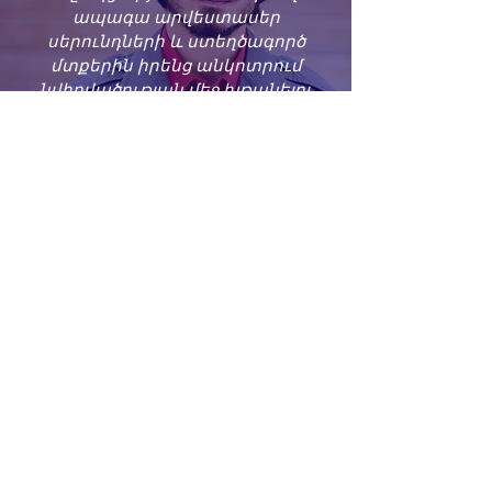
ապագա արվեստասեր
սերունդների և ստեղծագործ
մտքերին իրենց անկոտրում
նվիրվածության մեջ խթանելու
վկայությունն է։