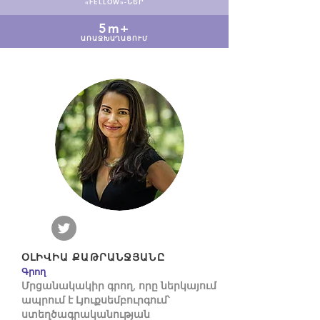
«FELLOW»-ՆԵՐ
5m+
ԱՌԱՋԽԱՂԱՑՈՒՄ
ՕԼԻՎԻԱ ՔԱԹՐԱՆՋՅԱՆԸ
Գրող
Մրցանակակիր գրող, որը ներկայում
ապրում է Լյուքսեմբուրգում՝
ստեղծագրականության