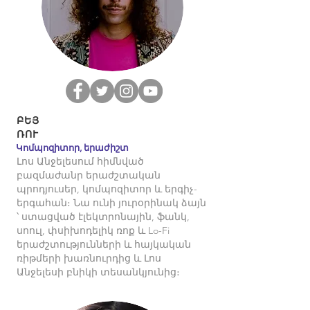
ԲԵՅ
ՌՈՒ
Կոմպոզիտոր, երաժիշտ
Լոս Անջելեսում հիմնված
բազմաժանր երաժշտական ​​
պրոդյուսեր, կոմպոզիտոր և երգիչ-
երգահան։ Նա ունի յուրօրինակ ձայն
՝ ստացված էլեկտրոնային, ֆանկ,
սոուլ, փսիխոդելիկ ռոք և Lo-Fi
երաժշտությունների և հայկական
ռիթմերի խառնուրդից և Լոս
Անջելեսի բնիկի տեսանկյունից։