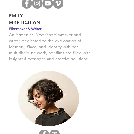
EMILY
MKRTICHIAN
Filmmaker & Writer
An Armenian-American filmmaker and
writer, dedicated to the exploration of
Memory, Place, and Identity with her
multidiscipline work, her films are filled with
insightful messages and creative solutions.