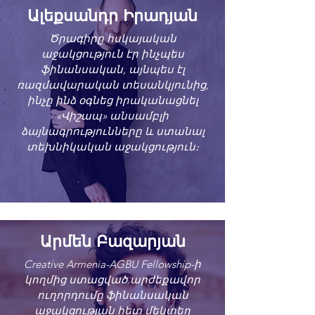
Ալեքսանդր Իրադյան
Ծրագիրը հսկայական
աջակցություն էր ինչպես
ֆինանսական, այնպես էլ
ռազմավարական տեսանկյունից,
ինչը ինձ օգնեց իրականացնել
«Վիշապ» անսամբլի
ձայնագրությունները և ստանալ
տեխնիկական աջակցություն։
Արմեն Բազարյան
Creative Armenia-AGBU Fellowship-ի
կողմից ստացված արժեքավոր
ուղորդումը ֆինանսական
աջակցության հետ մեկտեղ