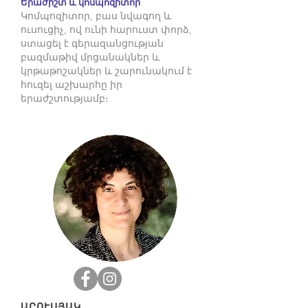
Երաժիշտ և կոմպոզիտոր
Կոմպոզիտոր, բաս նվագող և
ուսուցիչ, ով ունի հարուստ փորձ,
ստացել է գերազանցության
բազմաթիվ մրցանակներ և
կրթաթոշակներ և շարունակում է
հուզել աշխարհը իր
երաժշտությամբ։
ԱՐՈՒՍՅԱԿ