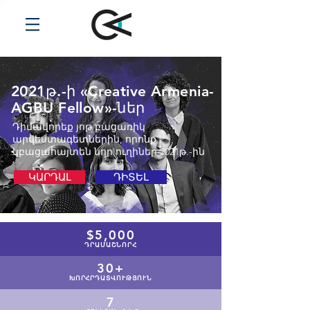
2021թ.-ի «Creative Armenia-
AGBU Fellow»-ներ
Դիմավորեք յոթ բացառիկ
արվեստագետներին, որոնք
կբացահայտեն նոր ուղիներ 2021թ.-ին
ԿԱՐԴԱԼ
ԴԻՏԵԼ
$5,000
ԴՐԱՄԱՇՆՈՐՀ
30+
ԽՈՐՀՐԴԱՏՎՈՒԹՅՈՒՆ
7