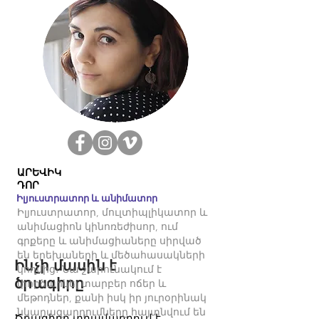
ԱՐԵՎԻԿ
ԴՈՐ
Իլյուստրատոր և անիմատոր
Իլյուստրատոր, մուլտիպլիկատոր և
անիմացիոն կինոռեժիսոր, ում
գրքերը և անիմացիաները սիրված
են երեխաների և մեծահասակների
Ինչի մասին է
կողմից։ Նա շարունակում է
ծրագիրը
փորձարկել տարբեր ոճեր և
մեթոդներ, քանի իսկ իր յուրօրինակ
նկարազարդումները հայտնվում են
Ծրագիրը տրամադրում է