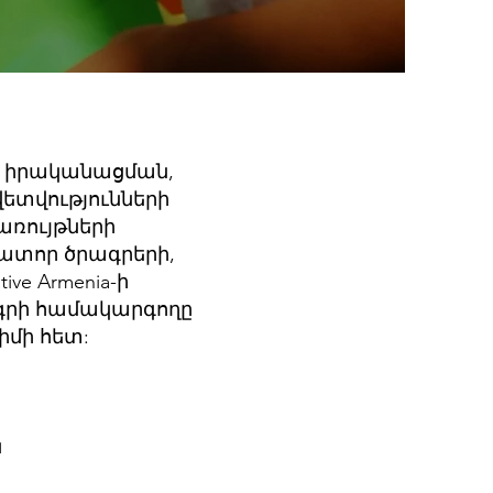
 իրականացման,
ետվությունների
առույթների
ատոր ծրագրերի,
e Armenia-ի
ագրի համակարգողը
իմի հետ:
ն