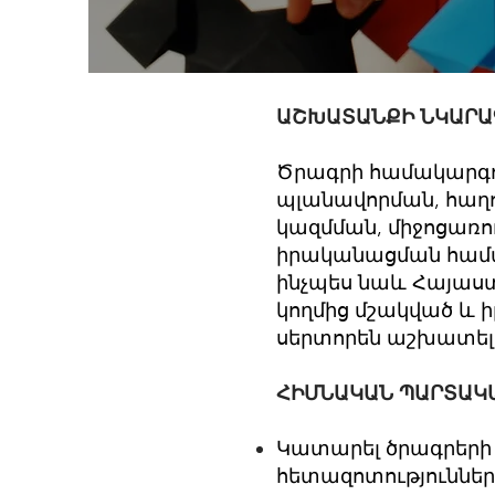
ԱՇԽԱՏԱՆՔԻ ՆԿԱՐԱ
Ծրագրի համակարգո
պլանավորման, հաղո
կազմման, միջոցառո
իրականացման համար
ինչպես նաև Հայաստ
կողմից մշակված և 
սերտորեն աշխատելու
ՀԻՄՆԱԿԱՆ ՊԱՐՏԱԿ
Կատարել ծրագրերի
հետազոտություններ