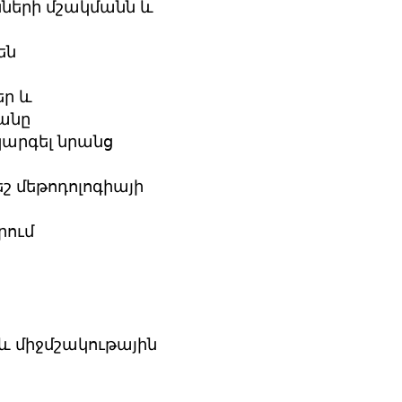
նների մշակմանն և
րեն
եր և
նը​
արգել նրանց
 մեթոդոլոգիայի
րում
և միջմշակութային