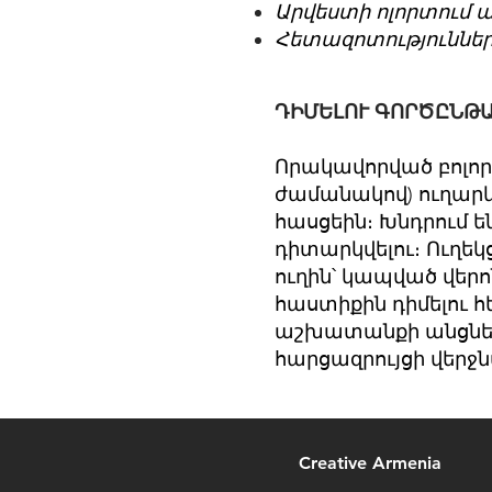
Արվեստի ոլորտում
Հետազոտություննե
ԴԻՄԵԼՈՒ ԳՈՐԾԸՆԹ
Որակավորված բոլոր դ
ժամանակով) ուղարկ
հասցեին։ Խնդրում ե
դիտարկվելու։ Ուղե
ուղին՝ կապված վեր
հաստիքին դիմելու հ
աշխատանքի անցնել
հարցազրույցի վերջ
Creative Armenia