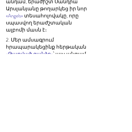
անդամ, երաժիշտ Սանդրա
Արսլանյանը թողարկեց իր նոր
«Angels»
տեսահոլովակը, որը
սպասվող երաժշտական
ալբոմի մասն է։
2. Մեր ամսագրում
հրապարակեցինք հերթական
«Թաղված գանձը»
՝ այս անգամ
լուսաբանելով Լեոնիդ
Հուրունցի բացառիկ
պատմվածքը՝ «Իմ
Կարթագենը»։
1. Եվ իհարկե,
հայտարարեցինք
2020թ.-
ի «Creative Armenia-AGBU Fellow»
-
ներին։ Այս վեց բացառիկ
արվեստագետներն այժմ
առաջ են մղում Հայաստանի