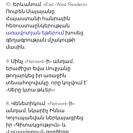
10. Երևանում,
«East-West Resident»
Ռուբեն Մալայանը
Հայաստանի հանրային
հեռուստաընկերության
առավոտյան եթերում
խոսեց
գեղագրության մշակույթի
մասին։
9. Մինչ
«Network-ի» անդամ,
երաժիշտ Եվա Սուջյանը
թողարկեց իր առաջին
տեսահոլովակը, որը կոչվում է՝
«Սերը կտա թևեր»։
8. Վենետիկ
ում,
«Network-ի»
անդամ, նկարիչ Իննա
Կոլուպաեվան ներկայացրեց
իր «Գիտակցություն» և
«Լուսավորում» գործերը