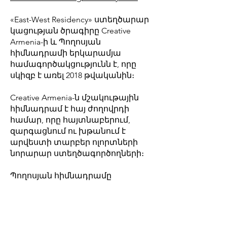
«East-West Residency» ստեղծարար
կացության ծրագիրը Creative
Armenia-ի և Պողոսյան
հիմնադրամի երկարամյա
համագործակցությունն է, որը
սկիզբ է առել 2018 թվականին։
Creative Armenia-ն մշակութային
հիմնադրամ է հայ ժողովրդի
համար, որը հայտնաբերում,
զարգացնում ու խթանում է
արվեստի տարբեր ոլորտների
նորարար ստեղծագործողների։
Պողոսյան հիմնադրամը
ստեղծվել է 1992 թվականին
Ռոբերտ Պողոսյանի և նրա երկու
որդիների՝ Ժանի և Ալբերտի
կողմից՝ հայազգի ոսկերիչների,