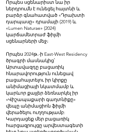
Որպես սցենարիստ նա իր
ներդրումն է ունեցել հայտնի և
բարձր գնահատված «Դրախտի
դարպասը» դրամայի (2019) և
«Lumen Naturae» (2024)
կարճամետրաժ ֆիլմի
սցենարների մեջ։
Որպես 2024թ․-ի East-West Residency
ծրագրի մասնակից՝
Արտավազդը բացառիկ
հնարավորություն ունեցավ
բացահայտելու իր կիրքը
անիմացիայի նկատմամբ և
կարևոր քայլեր ձեռնարկել իր
«Վիշապաքարի գաղտնիքը»
վեպը անիմացիոն ֆիլմի
վերածելու ուղղությամբ:
Կարդացեք մեր բացառիկ
հարցազրույցը արվեստագետի
հետ նրա ստեղծագործական