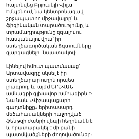
հայտնվեց Բրյուսելի Վիլա
Էմպենում, նա կենտրոնացավ
շրջապատող միջավայրը՝ և
ֆիզիկական տարածությունը, և
տրամադրությունը զգալու ու
հասկանալու վրա՝ իր
ստեղծագործական ձգտումները
զարգացնելու նպատակով։
Լինելով հմուտ պատմասաց՝
Արտավազդը սկսել է իր
ստեղծարար ուղին որպես
լրագրող, և այժմ ԵՐԵՎԱՆ
ամսագրի գլխավոր խմբագիրն է։
Նա նաև «Վիշապաքարի
գաղտնիքը» երիտասարդ
մեծահասակների հաջողված
ֆենթզի ժանրի վեպի հեղինակն է
և հրատարակել է մի քանի
պատմվածքների ժողովածուներ: