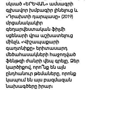
սկսած «ԵՐԵՎԱՆ» ամսագրի
գլխավոր խմբագիր լինելուց և
«Դրախտի դարպասը» (2019)
մրցանակակիր
գեղարվեստական ​​ֆիլմի
սցենարի վրա աշխատելուց
մինչև «Վիշապաքարի
գաղտնիքը» երիտասարդ
մեծահասակների հաջողված
ֆենթզի ժանրի վեպ գրելը, Ձեր
կարծիքով, որո՞նք են այն
ընդհանուր թեմաները, որոնք
կապում են այս բազմազան
նախագծերը իրար։
Լինի դա լրագրություն,
պատերազմական ֆիլմ, թե
վիշապի մասին ֆենթզի ժանրի
վեպ, ես միշտ ամենակարևորը
համարում եմ մարդկանց մասին