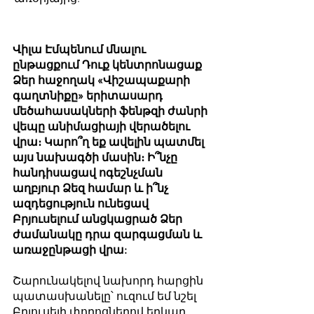
Վիլա Էմպենում մնալու
ընթացքում Դուք կենտրոնացաք
Ձեր հաջողակ «Վիշապաքարի
գաղտնիքը» երիտասարդ
մեծահասակների ֆենթզի ժանրի
վեպը անիմացիայի վերածելու
վրա։ Կարո՞ղ եք ավելին պատմել
այս նախագծի մասին։ Ի՞նչը
հանդիսացավ ոգեշնչման
աղբյուր Ձեզ համար և ի՞նչ
ազդեցություն ունեցավ
Բրյուսելում անցկացրած Ձեր
ժամանակը դրա զարգացման և
առաջընթացի վրա:
Շարունակելով նախորդ հարցին
պատասխանելը՝ ուզում եմ նշել
Բրյուսելի փողոցներով երկար