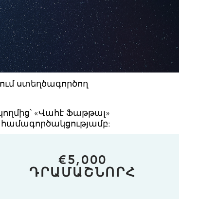
ում ստեղծագործող
-ի կողմից՝ «Վահէ Ֆաթթալ»
տ համագործակցությամբ:
€5,000
ԴՐԱՄԱՇՆՈՐՀ