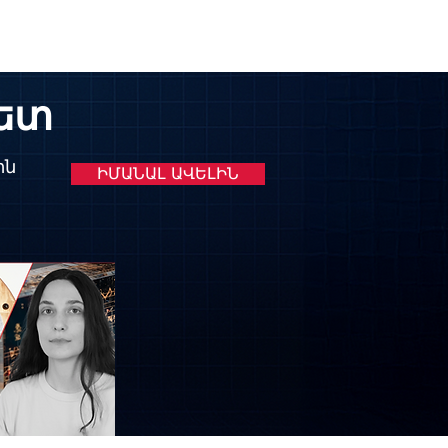
հետ
ին
ԻՄԱՆԱԼ ԱՎԵԼԻՆ