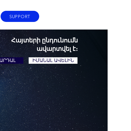
SUPPORT
Հայտերի ընդունումն
ավարտվել է։
ԱՐԴԱԼ
ԻՄԱՆԱԼ ԱՎԵԼԻՆ