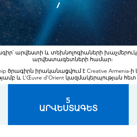
գիր՝ արվեստի և տեխնոլոգիաների խաչմերուկ
արվեստագետների համար։
lowship ծրագիրն իրականացվում է Creative Armenia
ամբ և L’Œuvre d'Orient կազմակերպության հե
5
ԱՐՎԵՍՏԱԳԵՏ