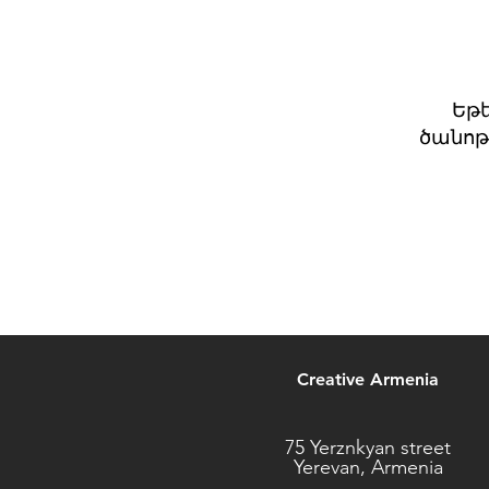
Եթե
ծանոթ
Creative Armenia
75 Yerznkyan street
Yerevan, Armenia