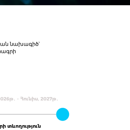
կան նախագիծ՝
րագրի