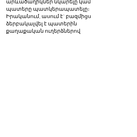
արևածաղիկներ նկարելը կամ
պատերը պատկերապատելը։
Իրականում, ասում է` բազմիցս
ձերբակալվել է պատերին
քաղաքական ուղերձներով
պատկերներ թողնելու համար։
«Հակահարվածի» առաջին
գործն արվել էր
ոստիկանութան՝ Խնկո Ապոր
գրադարանի մոտ
ակտիվիստների հանդեպ
բռնություն կիրառելուն ի
պատասխան։ Գործն այլևս
այնտեղ չէ։ Մի քանի ժամվա
մեջ ոստիկանությունը մաքրել
է ստեղծագործությունը։
Նրանց գործերը կյանքի կարճ
տևողություն ունեն։ Դրանք