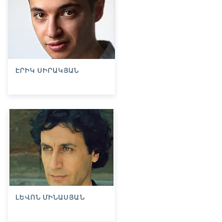
ԷՐԻԿ ՍԻՐԱԿՅԱՆ
ԼԵՎՈՆ ՄԻՆԱՍՅԱՆ