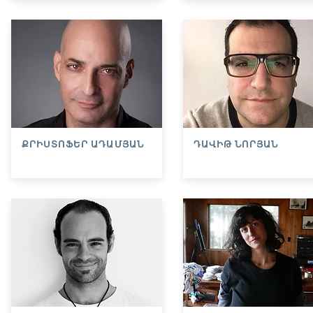
ՔՐԻՍՏՈՖԵՐ ԱԴԱՄՅԱՆ
ԴԱՎԻԹ ՆՈՐՅԱՆ