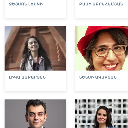
ՋԵՅՍՈՆ ԼԵՍԿԻ
ՔԱՄԻ ԱԲՐԱՀԱՄՅԱՆ
ԼԻԿԱ ԶԱՔԱՐՅԱՆ
ՆԵՆՍԻ ԱԳԱԲՅԱՆ