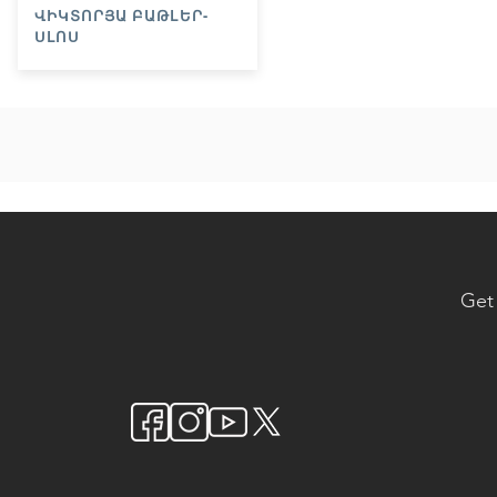
ՎԻԿՏՈՐՅԱ ԲԱԹԼԵՐ-
ՍԼՈՍ
Get