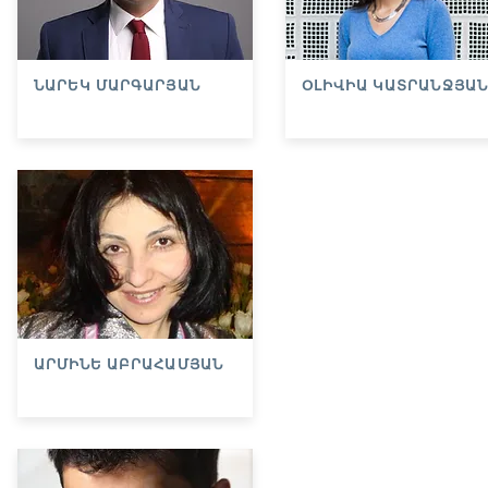
ՆԱՐԵԿ ՄԱՐԳԱՐՅԱՆ
ՕԼԻՎԻԱ ԿԱՏՐԱՆՋՅԱՆ
ԱՐՄԻՆԵ ԱԲՐԱՀԱՄՅԱՆ