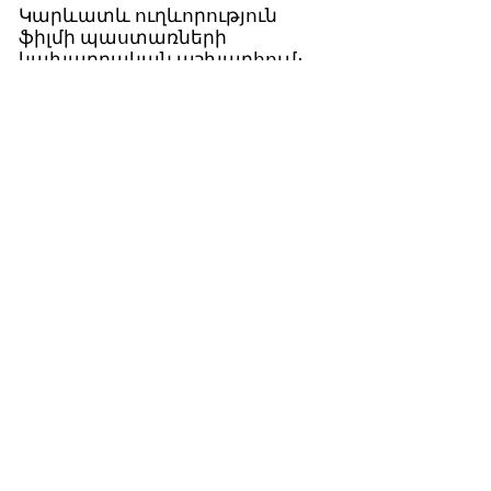
Կարևատև ուղևորություն
ֆիլմի պաստառների
կախարդական աշխարհում։
ԴԻՏԵԼ
Creative Armenia
75 Yerznkyan street
Yerevan, Armenia
2355 Westwood Blvd. #333
Los Angeles, CA 90064
info@creativearmenia.org