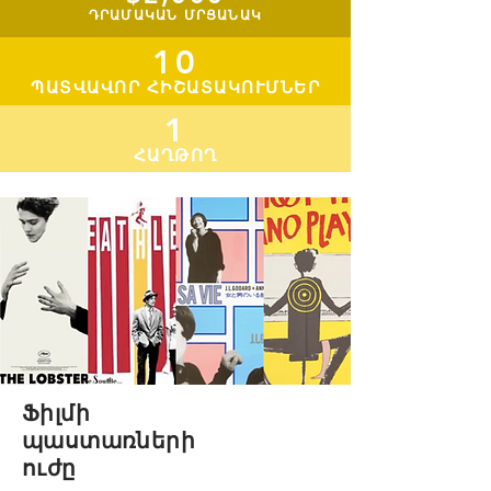
ԴՐԱՄԱԿԱՆ ՄՐՑԱՆԱԿ
10
ՊԱՏՎԱՎՈՐ ՀԻՇԱՏԱԿՈՒՄՆԵՐ
1
ՀԱՂԹՈՂ
Ֆիլմի
պաստառների
ուժը