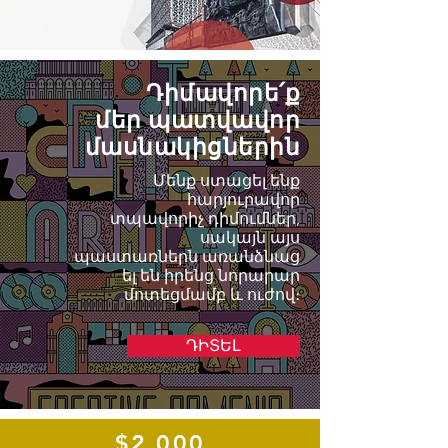
Դիմավորե՛ք
մեր պատվավոր
մասնակիցներին
Մենք ստացել ենք
հարյուրավոր
տպավորիչ դիմումներ,
սակայն այս
պաստառներն առանձնաց
ել են իրենց նորարար
մոտեցմամբ և ուժով։
ԴԻՏԵԼ
$2,000