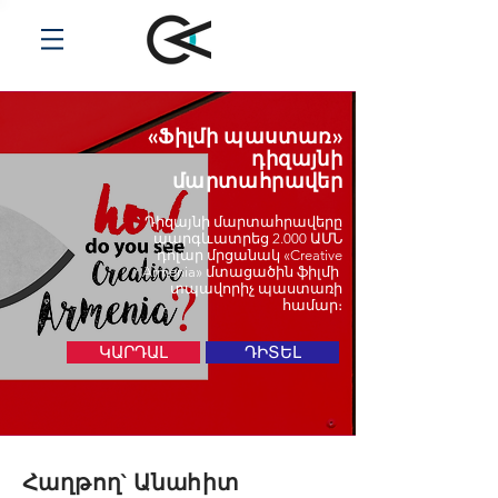
«Ֆիլմի պաստառ»
դիզայնի
մարտահրավեր
Դիզայնի մարտահրավերը
պարգևատրեց 2.000 ԱՄՆ
դոլար մրցանակ «Creative
Armenia» մտացածին ֆիլմի
տպավորիչ պաստառի
համար։
ԿԱՐԴԱԼ
ԴԻՏԵԼ
Հաղթող` Անահիտ