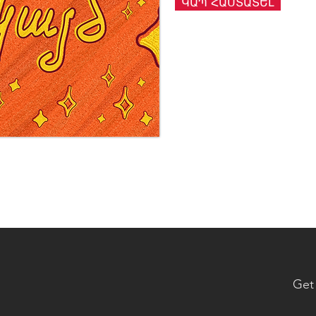
ԿԱՊ ՀԱՍՏԱՏԵԼ
Get