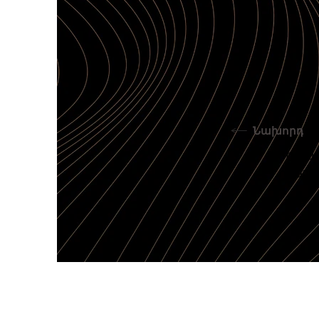
Նախորդ
Վոդքաս
ոգեշն