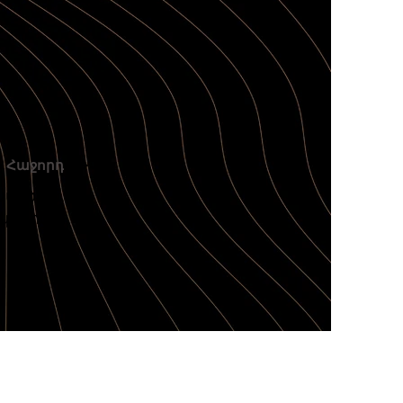
Հաջորդ
կայծը և
դկային