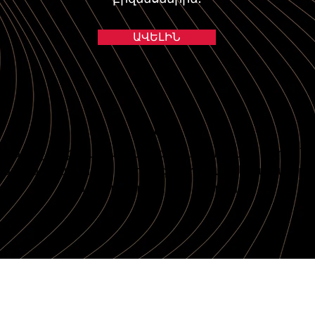
ԱՎԵԼԻՆ
Կայծ
թերի շարք` բացահայտելու մարդկանց ներքին 
չելու նրանց արվեստի և գիտության եղած մար
պատմությունների միջոցով: