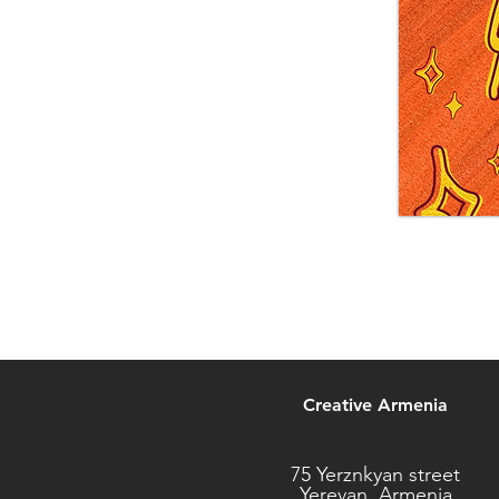
Creative Armenia
75 Yerznkyan street
Yerevan, Armenia