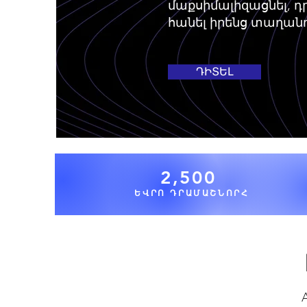
մաքսիմալիզացնել, դ
հանել իրենց տաղանդ
ԴԻՏԵԼ
2,500
ԵՎՐՈ ԴՐԱՄԱՇՆՈՐՀ