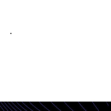
Ինչպես
օպտիմիզացնել
կայքը SEO-ի
համար