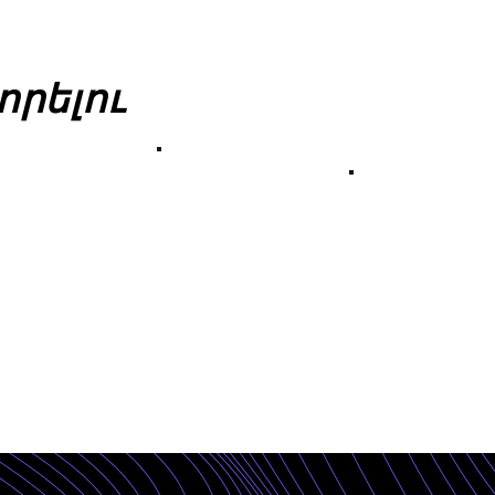
որելու
Ինչպես
արդյունավետ
նչպես
Ինչպես
օգտագործել սոց.
արգացնել Ձեր
օգտագործել
հարթակները
րենդը
եկամուտի
աղբյուրները