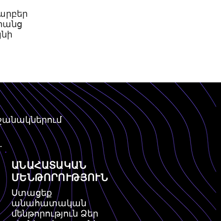
արբեր
րանց
յնի
րջանակներում
ԱՆԱՀԱՏԱԿԱՆ
ՄԵՆԹՈՐՈՒԹՅՈՒՆ
Ստացեք
անահատական
մենթորություն Ձեր