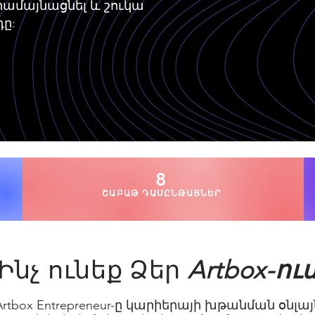
րամայնացնել և շուկա
ը:
8
ՇԱԲԱԹ ԴԱՍԸՆԹԱՑՆԵՐ
Ինչ ունեք Ձեր
Artbox-ու
Artbox Entrepreneur-ը կարիերայի խթանման օնլայ