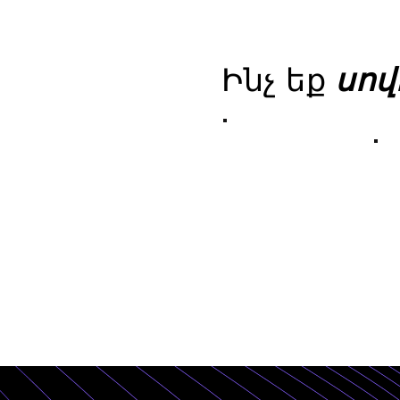
Ինչ եք
սով
Ինչպես կառուցել
Ձեր մարքեթինգի
Ի
պլանը
զ
բ