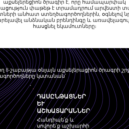
աքսելերեցիոն ծրագիր է, որը համապարփակ
ացություն փաթեթ է տրամադրում արվեստի տ
րտների անհատ ստեղծագործողներին, օգնելով ն
րելավել անձնական բրենդինգը և առավելագու
հասցնել եկամուտները։
կող 8-շաբաթյա օնլայն աքսելերացիոն ծրագրի շ
գործողները կստանան՝
ԴԱՍԸՆԹԱՑՆԵՐ
ԵՒ
ԱՇԽԱՏԱՐԱՆՆԵՐ
Հանդիպե՛ք և
սովորե՛ք աշխարհի