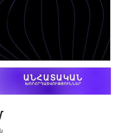
ԱՆՀԱՏԱԿԱՆ
ԽՈՐՀՐԴԱՏՎՈՒԹՅՈՒՆՆԵՐ
մ
ն