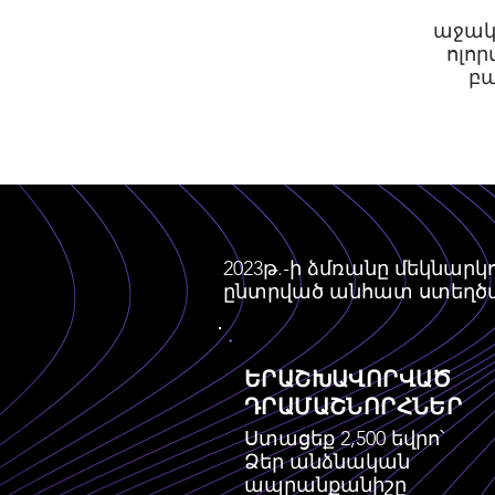
աջակ
ոլո
բա
2023թ.-ի ձմռանը մեկնար
ընտրված անհատ ստեղծա
ԵՐԱՇԽԱՎՈՐՎԱԾ
ԴՐԱՄԱՇՆՈՐՀՆԵՐ
Ստացեք 2,500 եվրո՝
Ձեր անձնական
ապրանքանիշը