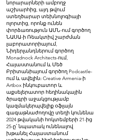
նորարարների ամբողջ
աշխարհից, այդ թվում
ստեղծարար տեխնոլոգիայի
ոլորտից, որոնք ունեն
փորձառություն ԱՄՆ-ում գործող
ՆԱՍԱ-ի Ռեակտիվ շարժման
լաբորատորիայում,
Նիդերլանդներում գործող
Monadnock Architects-ում,
Հայաստանում և Մեծ
Բրիտանիայում գործող Podcastle-
ում և ավելին։ Creative Armenia-ի
Artbox ինկուբատոր և
աքսելերատոր հեղինակային
ծրագրի աջակցությամբ
կազմակերպվելիք օֆլայն
գագաթնաժողովը տեղի կունենա
2024 թվականի հոկտեմբերի 21-ից
25-ը՝ նպատակ ունենալով
խթանել Հայաստանում