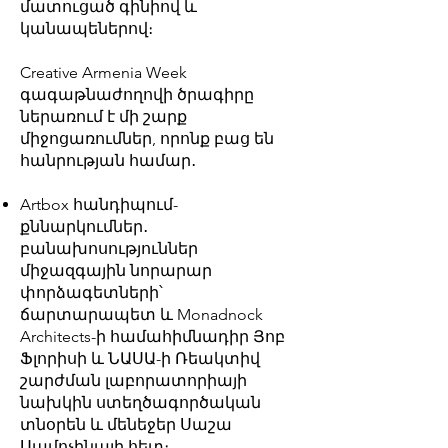
մատուցած գինիով և
կանապեներով։
Creative Armenia Week
գագաթնաժողովի ծրագիրը
ներառում է մի շարք
միջոցառումներ, որոնք բաց են
հանրության համար․
Artbox հանդիպում-
քննարկումներ․
բանախոսություններ
միջազգային նորարար
փորձագետների՝
ճարտարապետ և Monadnock
Architects-ի համահիմնադիր Յոբ
Ֆլորիսի և ՆԱՍԱ-ի Ռեակտիվ
շարժման լաբորատորիայի
նախկին ստեղծագործական
տնօրեն և մենեջեր Սաշա
Սամոչինայի հետ։