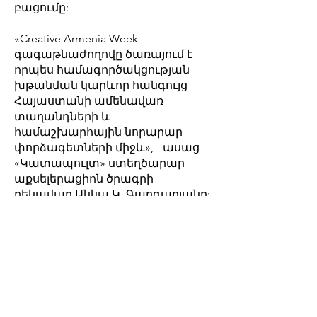
բացումը:
«Creative Armenia Week
գագաթնաժողովը ծառայում է
որպես համագործակցության
խթանման կարևոր հանգույց
Հայաստանի ամենավառ
տաղանդների և
համաշխարհային նորարար
փորձագետների միջև», - ասաց
«Կատապուլտ» ստեղծարար
աքսելերացիոն ծրագրի
ղեկավար Աննա Կ. Գարգարյանը:
«Մենք ոգևորված ենք՝ տեսնելով
ստեղծարար ձեռներեցության
փոխակերպող ուժը, որը
վերափոխում է մեր մշակութային
և գեղարվեստական դաշտը:
Մենք հատկապես ուրախ ենք, որ
շաբաթը եզրափակելու ենք ASA