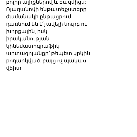
բոլոր ալիքներով և բազմիցս:
Ռյազանովի ենթատեքստերը
ժամանակի ընթացքում
դառնում են է՛լ ավելի նուրբ ու
խորքային, իսկ
իրականության
կինեմատոգրաֆիկ
արտացոլանքը՝ թեպետ կրկին
քողարկված, բայց ոչ պակաս
վճիտ:
Խորհրդային Միությունում
տիրող հավասարեցման ու
նույնօրինակության ակնարկը
թաքնված է հենց հիմնական
սյուժեում՝հարբած ու
կիսաքուն Ժենյային Մոսկվա
ճանապարհելու փոխարեն,
ընկերները շփոթմամբ