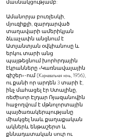
մասնակցությամբ:
Ամանորյա բուռլեսկի,
մյուզիքլի, զարդարված
տաղավարի ամերիկյան
ձևաչափն անցնում է
Ատլանտյան օվկիանոսը և
երկու տարի անց
պայթեցնում խորհրդային
էկրանները «Կառնավալային
գիշեր»-ում (Kaрнавальная ночь, 1956),
ու քանի որ արդեն 3 տարի է,
ինչ մահացել էր Ստալինը,
ռեժիսոր Էլդար Ռյազանովին
հաջողվում է մթնոլորտային
պայծառակերպությանը
միակցել նաև քաղաքական
ակներև ենթաշերտ և
քննադատական սուր ու