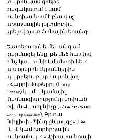
տարին կամ գրեթե
բացակայում է կամ
հանդիսանում է բնավ ոչ
առաջնային լեյտմոտիվ՝
կրելով զուտ ֆոնային երանգ:
Շատերս գոնե մեկ անգամ
զարմացել ենք, թե մեծ հաշվով
ի՞նչ կապ ունի Ամանորի հետ
այս օրերին էկրաններին
պարբերաբար հայտնվող
«Հարրի Փոթերը» (Harry
Potter) կամ ակամայից
մասնագիտությունը փոխած
Իվան Վասիլյևիչը («Иван Васильевич
меняет профессию»), Բրյուս
Ուիլլիսի «Պինդ ընկույզը» (Die
Hard) կամ խորհրդային
հանրահայտ «Աշխատանքայի