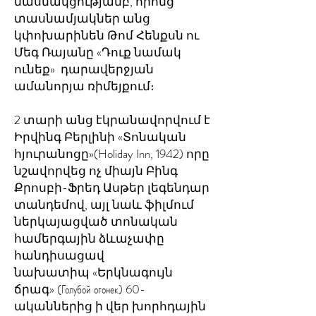
մասնակցությամբ, որոնց
տասնամյակներ անց
կփոխարինեն Թոմ Հենքսն ու
Մեգ Ռայանը «Դուք նամակ
ունեք» դարավերջյան
ամանորյա ռիմեյքում։
2 տարի անց էկրանավորվում է
Իրվինգ Բերլինի «Տոնական
հյուրանոցը»(Holiday Inn, 1942) որը
նշավորվեց ոչ միայն Բինգ
Քրոսբի-Ֆրեդ Ասթեր լեգենդար
տանդեմով, այլ նաև ֆիլմում
ներկայացված տոնական
համերգային ձևաչափը
հանդիսացավ
նախատիպ «Երկնագույն
ճրագ» (Голубой огонек) 60-
ականներից ի վեր խորհդային