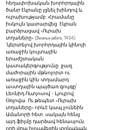
հեղափոխական խորհրդային
ծանր էկրանը լցնել խինդով և
ուրախությամբ: Հրամանը
իսկույն կատարվեց. էկրան
բարձրացավ «Ուրախ
տղաները» (Веселые ребята, 1934)
՝կերտելով խորհրդային կինոյի
առաջին կուլտային
երաժշտական
կատակերգությունը. ջազ,
մաժորային մթնոլորտ ու
առաջին կին-տղամարդ
աստղային պայծառ զույգը՝
Լեոնիդ Ուտյոսով - Լյուբով
Օռլովա: Ու թեպետ «Ուրախ
տղաները» որևէ կապ չունեին
Ամանորի հետ, սակայն հենց
այդ ֆիլմը դարձավ հենասյուն,
որի վրա հյուսվեցին տոնական