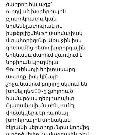
ծաղրող հայացք՝
ուղղված խորհրդային
բյուրոկրատական
նոմենկլատուրան ու
իսթեբլիշմենթի սահմափակ
մտահորիզոնը: Առաջին իսկ
դիտումից հետո խորհրդային
երկնակամարում վառվում է
նրբիրան Լյուդմիլա
Գուրչենկոյի երիտասարդ
աստղը, իսկ կինոյի
շրջանակում բոլորը սկսում են
խոսել դեռ 30-ը չբոլորած
համարձակ դեբյուտանտ
Ռյազանովի մասին, ում էլ
վիճակվելու էր դառնալ
խորհրդային տոնական
էկրանի կերտողը։ Նրա կողմից
ստեղծվելիք համազգային թիվ