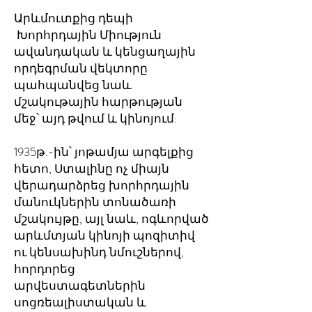
Արևմուտքից դեպի
Խորհրդային Միություն
ավանդական և կենցաղային
որդեգրման վեկտորը
պահպանվեց նաև
մշակութային հարթության
մեջ՝ այդ թվում և կինոյում:
1935թ.-ին՝ յոթամյա արգելքից
հետո, Ստալինը ոչ միայն
վերադարձրեց խորհրդային
մանուկներին տոնածառի
մշակույթը, այլ նաև, ոգևորված
արևմտյան կինոյի պոզիտիվ
ու կենսախինդ նմուշներով,
հորդորեց
արվեստագետներին
սոցռեալիստական և