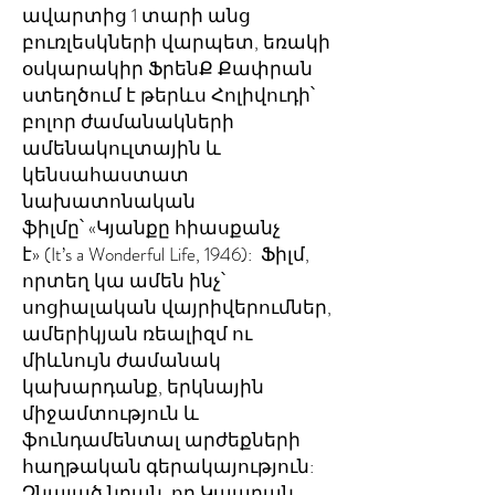
ավարտից 1 տարի անց
բուռլեսկների վարպետ, եռակի
օսկարակիր ՖրենՔ Քափրան
ստեղծում է թերևս Հոլիվուդի՝
բոլոր ժամանակների
ամենակուլտային և
կենսահաստատ
նախատոնական
ֆիլմը՝ «Կյանքը հիասքանչ
է» (It’s a Wonderful Life, 1946): Ֆիլմ,
որտեղ կա ամեն ինչ՝
սոցիալական վայրիվերումներ,
ամերիկյան ռեալիզմ ու
միևնույն ժամանակ
կախարդանք, երկնային
միջամտություն և
ֆունդամենտալ արժեքների
հաղթական գերակայություն:
Չնայած նրան, որ Կապրան