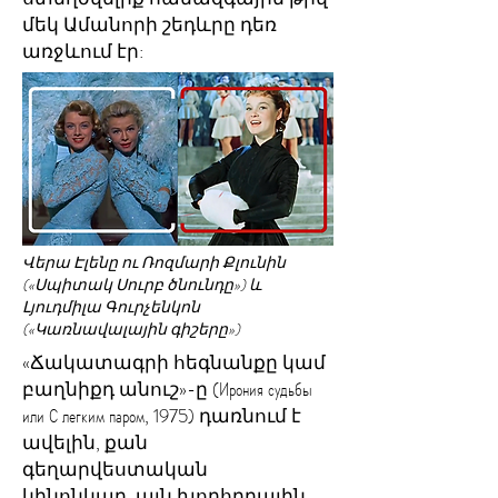
մեկ Ամանորի շեդևրը դեռ
առջևում էր:
Վերա Էլենը ու Ռոզմարի Քլունին
(«Սպիտակ Սուրբ ծնունդը») և
Լյուդմիլա Գուրչենկոն
(«Կառնավալային գիշերը»)
«Ճակատագրի հեգնանքը կամ
բաղնիքդ անուշ»-ը (Ирония судьбы
или С легким паром, 1975) դառնում է
ավելին, քան
գեղարվեստական
կինոնկար. այն խորհրդային