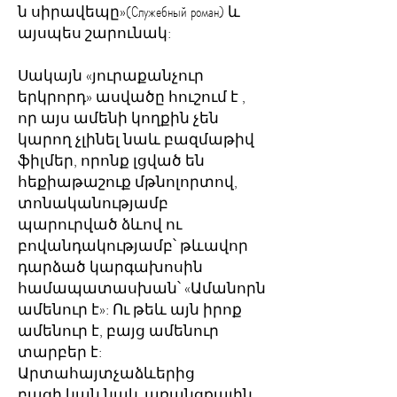
ն սիրավեպը»(Служебный роман) և
այսպես շարունակ:
Սակայն «յուրաքանչուր
երկրորդ» ասվածը հուշում է ,
որ այս ամենի կողքին չեն
կարող չլինել նաև բազմաթիվ
ֆիլմեր, որոնք լցված են
հեքիաթաշուք մթնոլորտով,
տոնականությամբ
պարուրված ձևով ու
բովանդակությամբ՝ թևավոր
դարձած կարգախոսին
համապատասխան՝ «Ամանորն
ամենուր է»: Ու թեև այն իրոք
ամենուր է, բայց ամենուր
տարբեր է:
Արտահայտչաձևերից
բացի կան նաև առանցքային