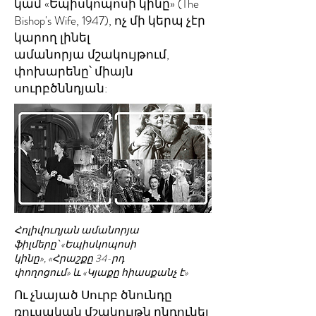
կամ «Եպիսկոպոսի կինը» (The
Bishop's Wife, 1947), ոչ մի կերպ չէր
կարող լինել
ամանորյա մշակույթում,
փոխարենը՝ միայն
սուրբծննդյան:
Հոլիվուդյան ամանորյա
ֆիլմերը՝ «Եպիսկոպոսի
կինը», «Հրաշքը 34-րդ
փողոցում» և «Կյաքը հիասքանչ է»
Ու չնայած Սուրբ ծնունդը
ռուսական մշակույթն ընդունել