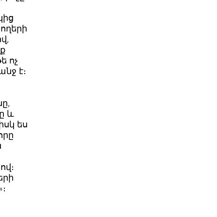
կից
հողերի
վ,
ք
ե ոչ
անջ է։
ը,
ը և
իսկ ես
որը
ն
ով։
երի
»։