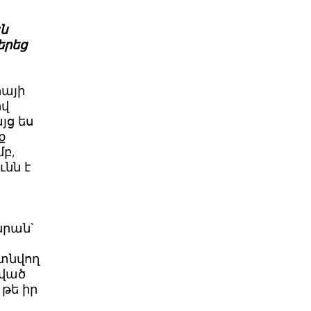
ն
երեց
իայի
ով
յց ես
ք
մբ,
ւնն է
բ
նրան՝
տնվող
քված
 թե իր