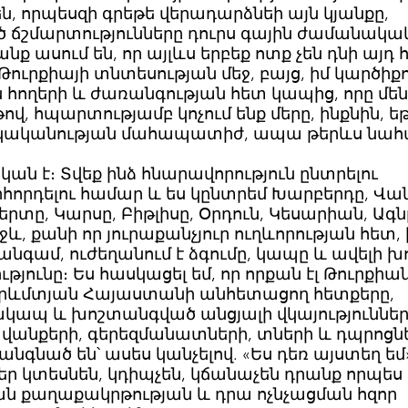
ն, որպեսզի գրեթե վերադարձնեի այն կյանքը,
 ճշմարտությունները դուրս գային ժամանակա
նք ասում են, որ այլևս երբեք ոտք չեն դնի այդ 
 Թուրքիայի տնտեսության մեջ, բայց, իմ կարծիքո
ողերի և ժառանգության հետ կապից, որը մեն
ով, հպարտությամբ կոչում ենք մերը, ինքնին, եթ
նակականության մահապատիժ, ապա թերևս նահ
կան է։ Տվեք ինձ հնարավորություն ընտրելու
րդելու համար և ես կընտրեմ Խարբերդը, Վան
երտը, Կարսը, Բիթլիսը, Օրդուն, Կեսարիան, Ագն
և, քանի որ յուրաքանչյուր ուղևորության հետ, 
 անգամ, ուժեղանում է ձգումը, կապը և ավելի խ
յունը։ Ես հասկացել եմ, որ որքան էլ Թուրքիա
րևմտյան Հայաստանի անհետացող հետքերը,
յակապ և խոշտանգված անցյալի վկայություններ
 վանքերի, գերեզմանատների, տների և դպրոցն
նգնած են՝ ասես կանչելով. «Ես դեռ այստեղ եմ
վքեր կտեսնեն, կդիպչեն, կճանաչեն դրանք որպես
ն քաղաքակրթության և դրա ոչնչացման հզոր