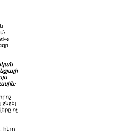
ն
մ։
tive
եզը
ական
նցյալի
այս
մասին։
որոշ
 ջնջել
երը ոչ
 ինչը