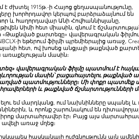
 է ժխտել 1915թ.-ի Հայոց ցեղասպանությունը,
երը խորհրդավոր կերպով բարձրաձայնում են
սոր և հաղորդավար Անի Հովհաննիսյանը,
իվեն Սիմի հետ միասին, գնում է ճշմարտությա
ր «Թաքնված քարտեզը» վավերագրական ֆիլմու
, NBCLX-ի եթերում ֆիլմի պրեմիերայից առաջ, Crea
նիսյանի հետ, ով խոսեց անցյալի թաքնված քարտ
ա առաքելության մասին։
րտեզ» վավերագրական ֆիլմը պատմում է հայկ
ղևորության մասին՝ բացահայտելու թաքնված ա
թաղված պատմությունները։ Մի փոքր պատմեք 
հրավերների և թաքնված ճշմարտությունների 
ելու եմ մարդկանց, ում նախնինները սպանել և 
նիներին, և որոնք շարունակում են դիտավորյալ
, իրոք մարտահրավեր էր։ Բայց այս մարտահրավ
 ավելի առաջ մղեց։
իսկապես հասկանայի ուժգնությունն այն ամենի,