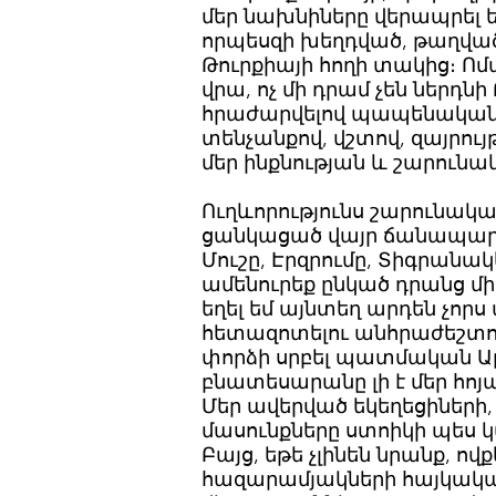
մեր նախնիները վերապրել ե
որպեսզի խեղդված, թաղված
Թուրքիայի հողի տակից։ Ոմա
վրա, ոչ մի դրամ չեն ներդնի
հրաժարվելով պապենական հ
տենչանքով, վշտով, զայրույթ
մեր ինքնության և շարու
Ուղևորությունս շարունակա
ցանկացած վայր ճանապարհո
Մուշը, Էրզրումը, Տիգրանակ
ամենուրեք ընկած դրանց միջ
եղել եմ այնտեղ արդեն չորս
հետազոտելու անհրաժեշտութ
փորձի սրբել պատմական Ա
բնատեսարանը լի է մեր հո
Մեր ավերված եկեղեցիների,
մասունքները ստոիկի պես կա
Բայց, եթե չլինեն նրանք, ո
հազարամյակների հայկակա