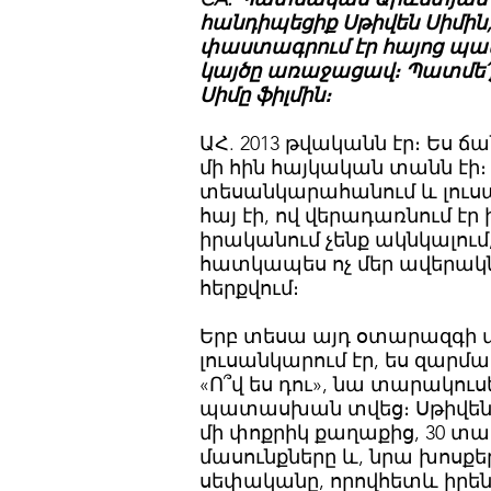
հանդիպեցիք Սթիվեն Սիմին
փաստագրում էր հայոց պատ
կայծը առաջացավ։ Պատմե՛ք 
Սիմը ֆիլմին։
ԱՀ. 2013 թվականն էր։ Ես 
մի հին հայկական տանն էի։
տեսանկարահանում և լուսա
հայ էի, ով վերադառնում է
իրականում չենք ակնկալում
հատկապես ոչ մեր ավերակնե
հերքվում։
Երբ տեսա այդ օտարազգի մ
լուսանկարում էր, ես զարմ
«Ո՞վ ես դու», նա տարակուս
պատասխան տվեց։ Սթիվեն Ս
մի փոքրիկ քաղաքից, 30 տ
մասունքները և, նրա խոսքեր
սեփականը, որովհետև իրենն է