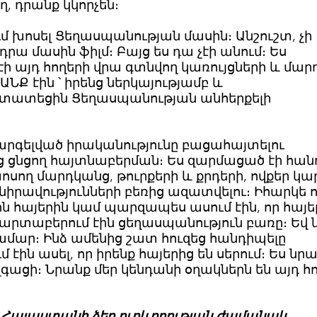
ղ, դրանք կկորչեն։
ւմ խոսել Ցեղասպանության մասին։ Անշուշտ, չի
րա մասին ֆիլմ։ Բայց ես դա չէի անում։ Ես
այդ հողերի վրա գտնվող կառույցների և մար
ՆՔ էին ՝ իրենց ներկայությամբ և
աստատեցին Ցեղասպանության անհերքելի
արգելված իրականությունը բացահայտելու
 ցնցող հայտնաբերման։ Ես զարմացած էի հան
ոսող մարդկանց, թուրքերի և քրդերի, ովքեր կա
նիրավությունների բեռից ազատվելու։ Իհարկե ո
ին հայերին կամ պարզապես ասում էին, որ հայե
րը արտաբերում էին ցեղասպանություն բառը։ Եվ
ամար։ Ինձ ամենից շատ հուզեց հանդիպելը
էին ասել, որ իրենք հայերից են սերում։ Ես նր
գացի։ Նրանք մեր կենդանի օղակներն են այդ հ
Հայաստանի ձեր ուղևորության ժամանակ