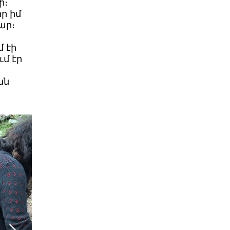
ի։
ր իմ
կար։
մ էի
ւմ էր
նն