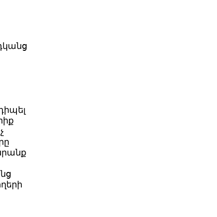
դկանց
դիպել
րիք
չ
րը
 նրանք
անց
ողերի