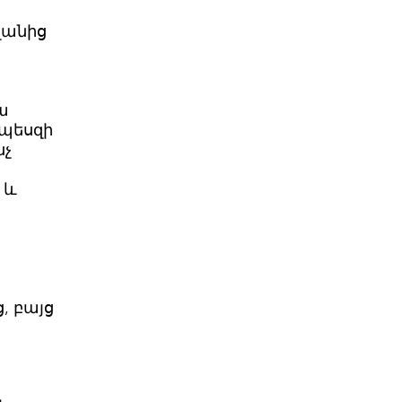
վանից
ա
րպեսզի
նչ
 և
, բայց