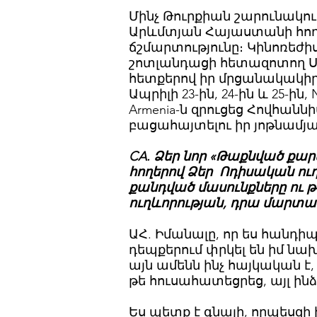
Մինչ Թուրքիան շարունակում
Արևմտյան Հայաստանի հող
ճշմարտությունը։ Կինոռեժի
շոտլանդացի հետազոտող Սթ
հետքերով իր մրցանակակի
Ապրիլի 23-ին, 24-ին և 25-ին
Armenia-ն զրուցեց Հովհան
բացահայտելու իր յոթնամյ
CA. Ձեր նոր «Թաքնված քա
հողերով Ձեր Ոդիսական ու
քանդված մասունքները ու 
ուղևորության, դրա մարտա
ԱՀ. Իմանալը, որ ես հանդիպ
դեպքերում փրկել են իմ նախ
այն ամենն ինչ հայկական է
թե հուսահատեցրեց, այլ ինձ
Ես պետք է գնայի, որպեսզի 