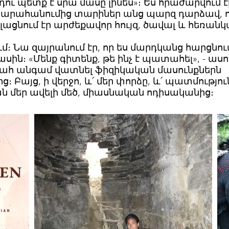
դու պետք է սրա մասը լինես»։ Ես հրաժարվում է
 Նկարահանումից տարիներ անց պարզ դարձավ, ո
լացնում էր արժեքավոր հույզ, ծավալ և հեռան
ւմ։ Նա զայրանում էր, որ ես մարդկանց հարցնու
ին։ «Մենք գիտենք, թե ինչ է պատահել», - ասո
ի պահ անգամ վատնել ֆիզիկական մասունքներն
։ Բայց, ի վերջո, և՛ մեր փորձը, և՛ պատմությու
 մեր ավելի մեծ, միասնական ոդիսականից։