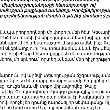
, միայնակ շոտլանդացի հետազոտողի, ով
մության թաքնված գանձերը։ Գործընկերությա
գործընկերության մասին և թե ինչ մոտեցում բ
ճանապարհորդողների մի փոքր խմբի հետ Կեսար
 Ինձ հետ ունեի իմ սիրողական տեսախցիկը, որ
նկարում էի տեսադաշտում եղած ամեն ինչ։ Բա
ր իմ սկզբնաղբյուր։ Դա տրամաբանական էր։ Մեն
, որ ուրիշները կհետաքրքրվեն մեր պատմությա
րով մի երկրում, որտեղ անգամ մեր հիշողությո
արդուն, ով արծվի տեսողության ճշգրտությամ
ացա։ Երբ ես հետաքրքրասիրությամբ հարցրեցի 
եց, գուցե նաև մի փոքր վիրավորվեց։ Բայց
իմը, Շոտլանդիայի Գլազգո քաղաքից դուրս գ
արի առաջ պատահաբար տեսել էր հայկական լ
ով, որոշել էր դրանք դարձնել իր սեփականը։ Ոչ
ին կամ ուզում էր, այլ որովհետև ոչ ոք չէր