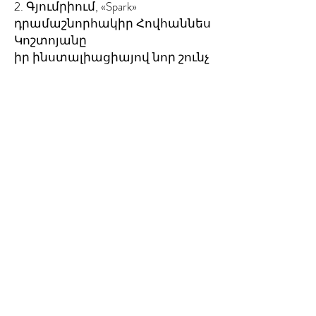
2. Գյումրիում, «Spark»
դրամաշնորհակիր Հովհաննես
Կոշտոյանը
իր ինստալիացիայով նոր շունչ
հաղորդեց Ջուլհակուհու
արձանին։ Ինստալիացիան
բաց կլինի մինչև դեկտեմբերի
2-ը։
1. Եվ վերջապես,
«Առաջին
էջ» սցենարի մարտահրավերի
վերջնաժամկետը արդեն շատ
մոտ է։ Ուղարկեք Ձեր սցենարի
առաջին տպավորիչ էջը՝
արժանանալու 2.000 ԱՄՆ
դոլար մրցանակը։
Creative Armenia