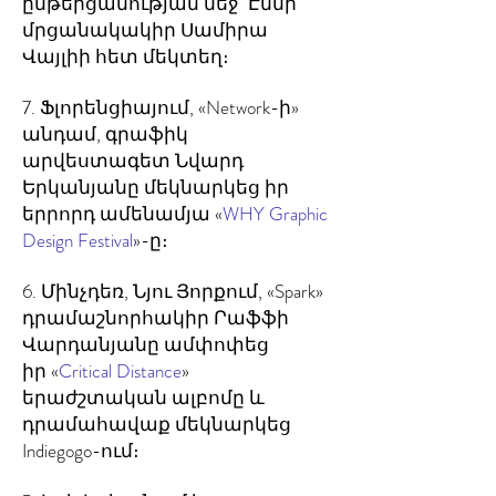
ընթերցանության մեջ՝ Էմմի
մրցանակակիր Սամիրա
Վայլիի հետ մեկտեղ։
7. Ֆլորենցիայում, «Network-ի»
անդամ, գրաֆիկ
արվեստագետ Նվարդ
Երկանյանը մեկնարկեց իր
երրորդ ամենամյա «
WHY Graphic
Design Festival
»-ը։
6. Մինչդեռ, Նյու Յորքում, «Spark»
դրամաշնորհակիր Րաֆֆի
Վարդանյանը ամփոփեց
իր «
Critical Distance
»
երաժշտական ալբոմը և
դրամահավաք մեկնարկեց
Indiegogo-ում։