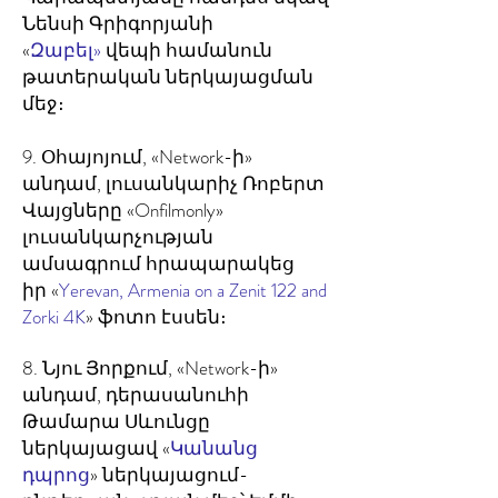
Նենսի Գրիգորյանի
«
Զաբել»
վեպի համանուն
թատերական ներկայացման
մեջ։
9. Օհայոյում,
«Network-ի»
անդամ, լուսանկարիչ Ռոբերտ
Վայցները «Onfilmonly»
լուսանկարչության
ամսագրում հրապարակեց
իր «
Yerevan, Armenia on a Zenit 122 and
Zorki 4K
» ֆոտո էսսեն։
8.
Նյու Յորքում,
«Network-ի»
անդամ, դերասանուհի
Թամարա Սևունցը
ներկայացավ «
Կանանց
դպրոց
» ներկայացում-