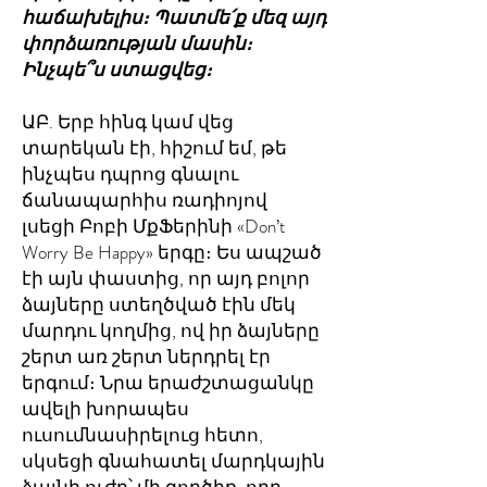
հաճախելիս։ Պատմե՛ք մեզ այդ
փորձառության մասին։
Ինչպե՞ս ստացվեց։
ԱԲ. Երբ հինգ կամ վեց
տարեկան էի, հիշում եմ, թե
ինչպես դպրոց գնալու
ճանապարհիս ռադիոյով
լսեցի Բոբի ՄքՖերինի «Don’t
Worry Be Happy» երգը։ Ես ապշած
էի այն փաստից, որ այդ բոլոր
ձայները ստեղծված էին մեկ
մարդու կողմից, ով իր ձայները
շերտ առ շերտ ներդրել էր
երգում։ Նրա երաժշտացանկը
ավելի խորապես
ուսումնասիրելուց հետո,
սկսեցի գնահատել մարդկային