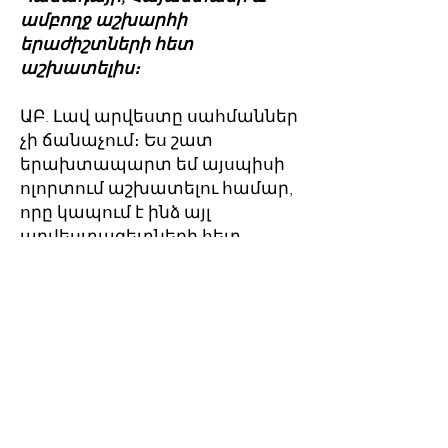
ամբողջ աշխարհի
երաժիշտների հետ
աշխատելիս։
ԱԲ. Լավ արվեստը սահմաններ
չի ճանաչում։ Ես շատ
երախտապարտ եմ այսպիսի
ոլորտում աշխատելու համար,
որը կապում է ինձ այլ
արվեստագետների հետ,
որոնք առաջնորդվում են նույն
ցանկությամբ՝ լինել
անկոտրուն հնարավորին չափ
լավ արվեստ ստեղծելու
գործում։ Կարծում եմ, որ
բավականին խիզախություն է
պահանջվում արվեստագետի
կյանքին նվիրվելու համար։