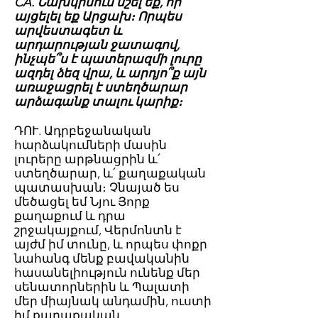
CA. Նախկինում նշել եք, որ
այցելել եք Արցախ։ Որպես
արվեստագետ և
արդարության ջատագով,
ինչպե՞ս է պատերազմի լուրը
ազդել ձեզ վրա, և արդյո՞ք այն
առաջացրել է ստեղծարար
արձագանք տալու կարիք։
ԴՈՒ. Ադրբեջանական
հարձակումների մասին
լուրերը արթնացրին և՛
ստեղծարար, և՛ քաղաքական
պատասխան։ Չնայած ես
մեծացել եմ Նյու Յորք
քաղաքում և դրա
շրջակայքում, Վերմոնտն է
այժմ իմ տունը, և որպես փոքր
նահանգ մենք բավականին
հասանելիություն ունենք մեր
սենատորներին և Պալատի
մեր միայնակ անդամին, ուստի
իմ քաղաքական