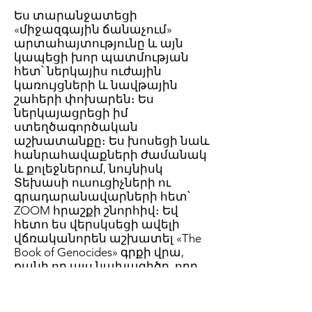
Ես տարանջատեցի
«միջազգային ճանաչում»
արտահայտությունը և այն
կապեցի խոր պատմության
հետ՝ ներկայիս ուժային
կառույցների և նավթային
շահերի փոխարեն։ Ես
ներկայացրեցի իմ
ստեղծագործական
աշխատանքը։ Ես խոսեցի նաև
հանրահավաքների ժամանակ
և քոլեջներում, նույնիսկ
Տեխասի ուսուցիչների ու
գրադարանավարների հետ՝
ZOOM հրաշքի շնորհիվ։ Եվ
հետո ես վերսկսեցի ավելի
վճռականորեն աշխատել «The
Book of Genocides» գրքի վրա,
քանի որ այս նախագիծը, որը
և՛ արվեստի ինստալյացիա է,
և՛ գրքի ձեռագիր, պատմում է
ցեղասպանությունը որպես