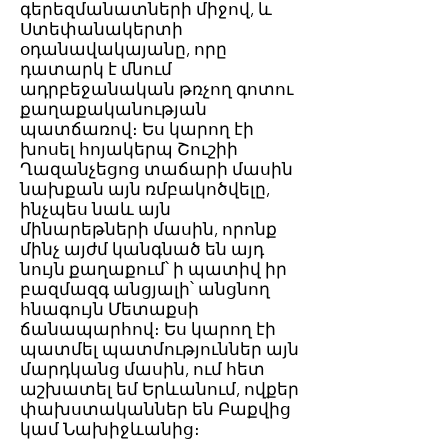
գերեզմանատների միջով, և
Ստեփանակերտի
օդանավակայանը, որը
դատարկ է մնում
ադրբեջանական թռչող գոտու
քաղաքականության
պատճառով։ Ես կարող էի
խոսել հոյակերպ Շուշիի
Ղազանչեցոց տաճարի մասին
նախքան այն ռմբակոծվելը,
ինչպես նաև այն
մինարեթների մասին, որոնք
մինչ այժմ կանգնած են այդ
նույն քաղաքում՝ ի պատիվ իր
բազմազգ անցյալի՝ անցնող
հնագույն Մետաքսի
ճանապարհով։ Ես կարող էի
պատմել պատմություններ այն
մարդկանց մասին, ում հետ
աշխատել եմ Երևանում, ովքեր
փախստականներ են Բաքվից
կամ Նախիջևանից։