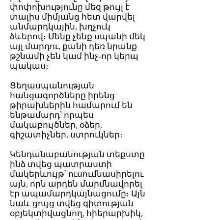
փոփոխությունը մեզ թույլ է
տալիս միմյանց հետ վարվել
անմարդկային, խղչուկ
ձևերով։ Մենք չենք սպանի մեկ
այլ մարդու, քանի դեռ նրանք
թշնամի չեն կամ ինչ-որ կերպ
պակաս։
Ցեղասպանության
հանցագործները իրենց
թիրախներին համարում են
ենթամարդ՝ որպես
մակաբույծներ, օձեր,
գիշատիչներ, ստրուկներ։
Կենդանաբանության տեքստը
ինձ տվեց պատրաստի
մակերևույթ՝ ուսումնասիրելու
այն, որն արդեն մարմնավորել
էր ապամարդկայնացումը։ Այն
նաև ցույց տվեց գիտության
օբյեկտիվացնող, հիերարխիկ,