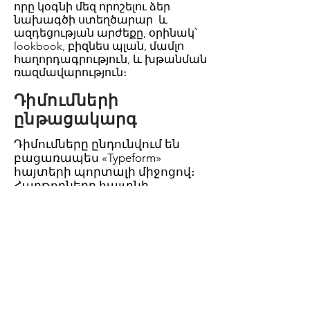
որը կօգնի մեզ որոշելու ձեր
նախագծի ստեղծարար և
ազդեցության արժեքը, օրինակ՝
lookbook, բիզնես պլան, մամլո
հաղորդագրություն, և խթանման
ռազմավարություն։
Դիմումների
ընթացակարգ
Դիմումները ընդունվում են
բացառապես «Typeform»
հայտերի պորտալի միջոցով։
Հաղթողները հայտնի
կդառնան մայիսի 1-ից հետո։
Ընտրված թեկնածուները
կհրավիրվեն ZOOM
հարցազրույցի։ Լրացուցիչ
տեղեկությունների
անհրաժեշտության դեպքում,
մենք կդիմենք ընտրված
թեկնածուներին։