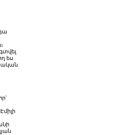
 դա
ն։
օգտվել
ող ես
դրական
որ՝
Էմիլի
անի
լյան