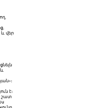
ող,
ց,
և վեր
ցնելն
 և
թյան»։
ւն է։
տ շատ
Ես
յունը