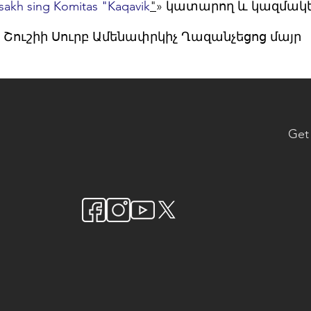
sakh sing Komitas "Kaqavik
"
» կատարող և կազմակե
» Շուշիի Սուրբ Ամենափրկիչ Ղազանչեցոց մայր
Get