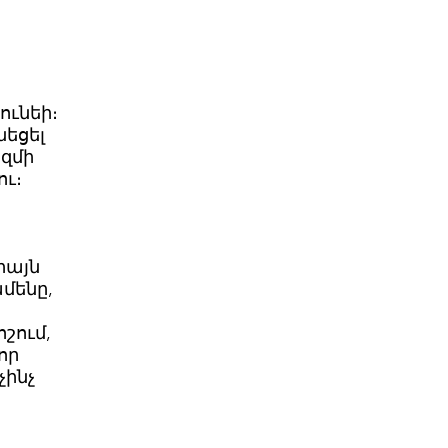
ունեի։
նեցել
զմի
ու։
իայն
մենը,
շում,
որ
չինչ