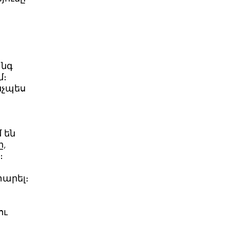
անգ
մ։
ինչպես
 են
ը,
։
տարել։
ու