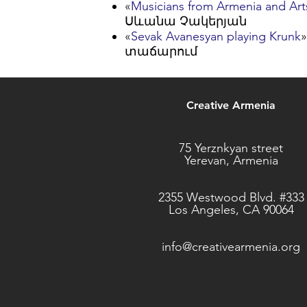
«
Musicians from Armenia and Art
Սևանա Չակերյան
«
Sevak Avanesyan playing Krunk
տաճարում
Creative Armenia
75 Yerznkyan street
Yerevan, Armenia
2355 Westwood Blvd. #333
Los Angeles, CA 90064
info@creativearmenia.org