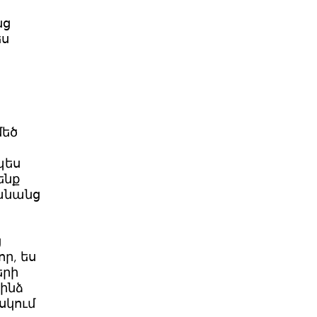
նց
ես
մեծ
պես
ենք
կանանց
ց
ր, ես
երի
 ինձ
սկում