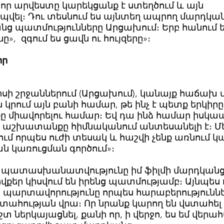
որ արվեստը կարեկցանք է ստեղծում և այն
ապվել։ Դու տեսնում ես այնտեղ ապրող մարդկա
նց պատմությունները Արցախում։ Երբ հանում 
, զգում ես ցավն ու հույզերը»։
սոր
սի շրջաններում (Արցախում), կանայք հաճախ 
րում այն բանի համար, թե ինչ է պետք երկիրը
քը միավորելու համար։ Եվ դա ինձ համար իսկա
յդ աշխատանքը հիմնականում անտեսանելի է։ Մ
ում որպես ուժի տեսակ և հաշվի չենք առնում 
ն կառուցման գործում»։
ն պատասխանատվությունը իմ ֆիլմի մարդկան
վքեր կիսվում են իրենց պատմությամբ։ Այնպես ո
ն պարտավորությունը որպես հարաբերությունն
վստահության վրա։ Որ նրանք կարող են վստահել
 ներկայացնել, քանի որ, ի վերջո, ես եմ վերահ