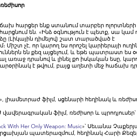
ոռեժիսոր
ք հաճախ հարցեր ենք ստանում տարբեր ոլորտների
արցնում են. «Ինձ օգնություն է պետք, սա կամ
րձը (Լիկային դիմելով) շատ տարածված է
Միշտ չէ, որ կարող ես որոշել կարիերայի ուղի
ուններն են քեզ այցելում, և եթե պատրաստ ես 
ալ առաջ դրանով և լինել քո իսկական եսը, կար
տարօրինակ է թվում, բայց աղետի մեջ հաճախ 
», լիամետրաժ ֆիլմ, սցենարի հեղինակ և ռեժիս
վավերագրական ֆիլմ, ռեժիսոր և պրոդյուսեր՝ 
Back With Her Only Weapon: Music
»՝ Սեւանա Չաքերյ
Արցախյան պատերազմում, հեղինակ Հարի Քեզե