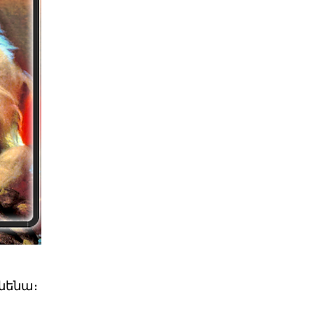
ւնենա։