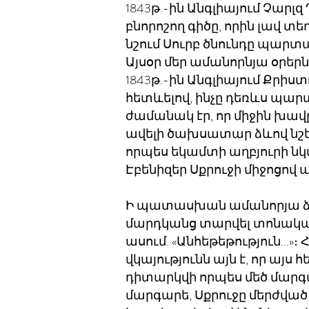
1843թ.-ին Անգլիայում Չարլզ 
բնորոշող գիծը, որին լավ տ
նշում Սուրբ ծնունդը պարտ
Այսօր մեր ամանորնյա օրերն անց
1843թ.-ին Անգլիայում Քրիս
հետևելով, ինչը դեռևս պարտ
ժամանակ էր, որ միջին խավ
ավելի ծախսատար ձևով նշել 
որպես եկամտի աղբյուրի ն
Էբենիզեր Սքրուջի միջոցով 
Ի պատասխան ամանորյա ձևա
մարդկանց տարվել տոնակատա
ասում. «Անհեթեթություն...
վկայությունն այն է, որ այս
դիտարկվի որպես մեծ մարգա
մարգարե, Սքրուջը մերժված է