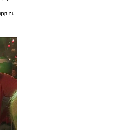
րը ու