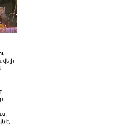
ու
ավելի
ա
ր.
ր
ևս
ն է,