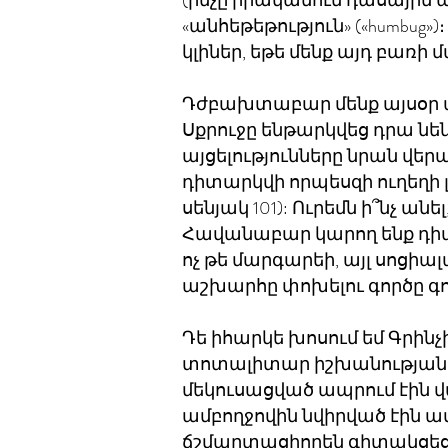
(ինչը իրականում դասային ան
«անհեթեթություն» («humbug»
կլիներ, եթե մենք այդ բառի 
Դժբախտաբար մենք այսօր 
Սքրուջը ենթարկվեց դրա նեն
այցելությունները նրան վե
դիտարկվի որպեսզի ուղեղ
սենյակ 101): Ուրեմն ի՞նչ ան
Հավանաբար կարող ենք դիմել
ոչ թե մարգարեի, այլ սոց
աշխարհը փոխելու գործը գո
Դե իհարկե խոսում եմ Գրինչ
տոտալիտար իշխանության տակ
մեկուսացված ապրում էին 
ամբողջովին նվիրված էին ամ
ճշմարտացիորեն գիտակցեց, 