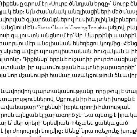
Դիքենսը գրում էր «Սուրբ ծննդյան երգը»՝ Սուրբ ծ
եղյակ ենք։ Այն ժամանակ անգլիացիների մեծ մասը
ավորված զվարճանքներով ու սիմվոլիկ նվերներո
նում են «Santa Claus is Coming Tonight» լսելով, բա
տոսի գալուստն անցնում էր՝ Սբ. Մարթինի պահքի
ադրվում էր անգլիական եկեղեցու կողմից։ Հենց
ը սկսեց ավելի պոպուլիստական, հուզական և ի
տոնը։ Դիքենսը՝ երբևէ ուշադիր բուրժուազիայի
կատմամբ, իր պատմության հայտնի չարագործի՝
այս նոր մշակույթի համար աջակցություն ձևավոր
վորվող պարտականությանը, որը թույլ է տա
րություններով, Սքրուջն իր հայտնի խոսքն է
»։ Հավանաբար Դիքենսի՝ իբրև գրողի հմտության
 հերոսն այնքան էլ չարագործ չէ։ Նա պետք է իրակ
րե՝ մեր օրերի Երեմիան։ Ինչպես ցանկացած
 իր ժողովրդի կողմից։ Մենք՝ նրա ոգեշունչ խոսք