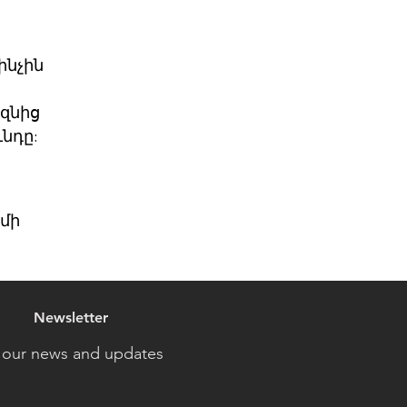
ինչին
զնից
ւնդը:
մի
Newsletter
 our news and updates