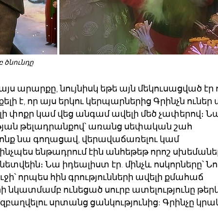
բ ծնունդը
այս արարքը, նույնիսկ եթե այն մեկուսացված էր 
ի է, որ այս երկու կերպարներից Գրինչն ուներ 
լի փոքր կամ վեց անգամ ավելի մեծ չափերով։ Ն
ւթյան թելադրանքով՝ առանց սեփական շահ
րոնք նա գողացավ, վերավաճառելու կամ
 ինչպես ենթադրում էին անհեթեթ որոշ սխեմանե
նետվեին։ Նա իդեալիստ էր. մինչև ոսկորները՝ Նո
ջի՝ որպես հին գրությունների ավելի քմահաճ
ի նկատմամբ ունեցած սուրբ ատելությունը թեր
 զբաղվելու սրտանց ցանկությունից: Գրինչը կրակ