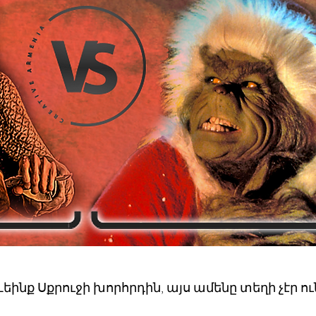
տևեինք Սքրուջի խորհրդին, այս ամենը տեղի չէր ո