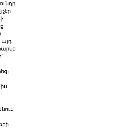
նունդը
 չէր
վ։
յց
ն
 այդ
հարկե
՝
եց։
լիս
անում
երի