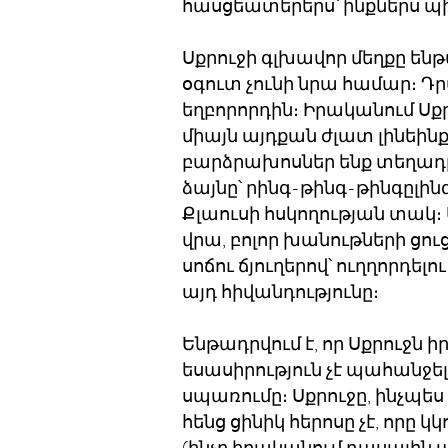
հասցեատերերս՝ ինքներս պի
Սքրուջի գլխավոր մեղքը ենթ
օգուտ չունի նրա համար։ Դրա
եղբորորդին։ Իրականում Սքր
միայն այդքան ժլատ լինեին
բարձրախոսներ ենք տեղադրե
ձայնը՝ րինգ-թինգ-թինգըլի
Քլաուսի հսկողության տակ։
վրա, բոլոր խանութների ցո
սոճու ճյուղերով՝ ուղղորդել
այդ հիվանդությունը։
Ենթադրվում է, որ Սքրուջն 
եսասիրություն չէ պահանջե
սպառումը։ Սքրուջը, ինչպես 
հենց ցինիկ հերոսը չէ, որը