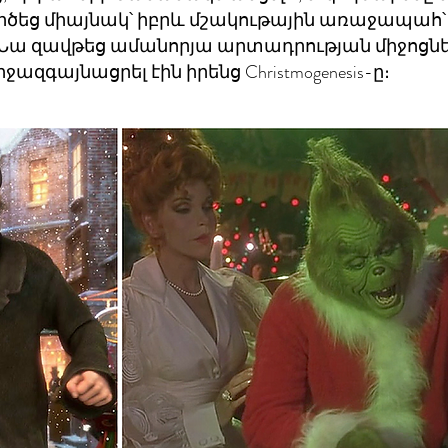
ործեց միայնակ՝ իբրև մշակութային առաջապահ՝
։ Նա զավթեց ամանորյա արտադրության միջոցնե
ազգայնացրել էին իրենց Christmogenesis-ը։