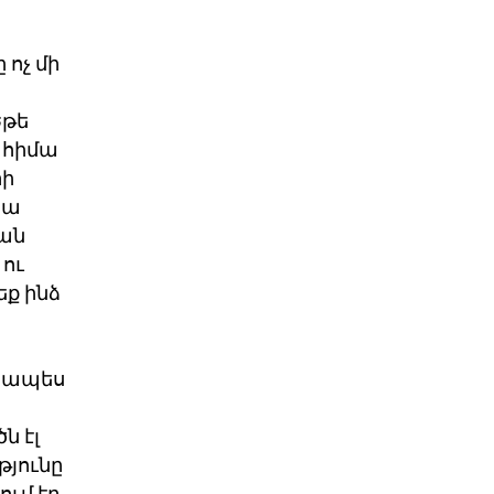
 ոչ մի
Եթե
 հիմա
րի
տա
յան
 ու
եք ինձ
անապես
ն էլ
թյունը