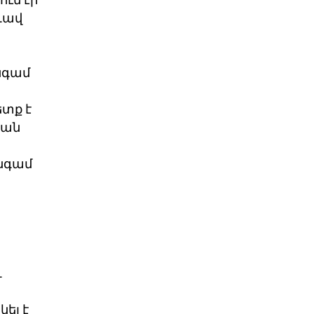
ում էր
 Լավ
նգամ
ետք է
կան
անգամ
և
ել է