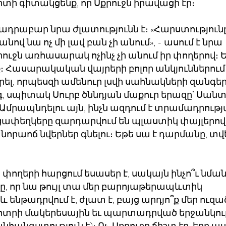
տի գիտակցենք, որ Սքրուջն իրավացի էր։
ադրաբար նրա ժլատությունն է։ «Հարստությունը
նով նա ոչ մի լավ բան չի անում», - ասում է նրա
ուջն առհասարակ ոչինչ չի անում իր փողերով։ 
ք։ Հասարակական վայրերի բոլոր անկյուններում
լ, որպեսզի ամենուր լսվի սահնակների զանգե
նգ, սպիտակ Սուրբ ծննդյան մաքուր երազը՝ Սան
 Ամրապնդելու այն, ինչն ազդում է տրամադրութ
ւցափեղկերը զարդարվում են պլաստիկ փայլերով
ու նորաոճ նվերներ գնելու։ Եթե սա է դարմանը, տվ
իր փողերի հարցում եսասեր է, սակայն ինչո՞ւ նմ
լը, որ նա թույլ տա մեր բարոյաթերապևտիկ
և ենթադրվում է, ժլատ է, բայց արդյո՞ք մեր ուզած
 կկոտրի մակերեսային եւ պարտադրված երջանկու