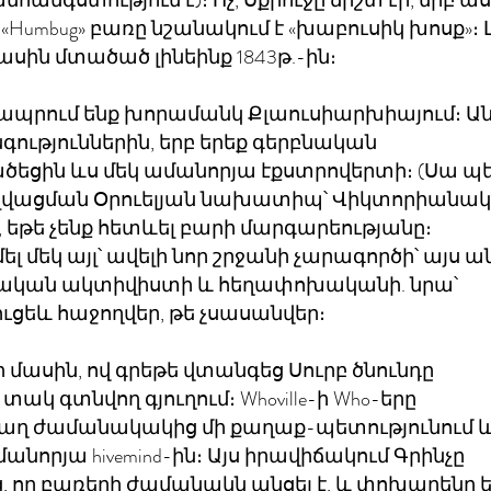
հանգստություն է)։ Ոչ, Սքրուջը ճիշտ էր, երբ աս
)։ «Humbug» բառը նշանակում է «խաբուսիկ խոսք»։
մասին մտածած լինեինք 1843թ.-ին։
ապրում ենք խորամանկ Քլաուսիարխիայում։ Ա
գություններին, երբ երեք գերբնական
րածեցին ևս մեկ ամանորյա էքստրովերտի։ (Սա պ
ի լվացման Օրուելյան նախատիպ՝ Վիկտորիանա
ել, եթե չենք հետևել բարի մարգարեությանը։
 մեկ այլ՝ ավելի նոր շրջանի չարագործի՝ այս 
իալական ակտիվիստի և հեղափոխականի. նրա՝
ւցեև հաջողվեր, թե չսասանվեր։
ի մասին, ով գրեթե վտանգեց Սուրբ ծնունդը
 գտնվող գյուղում։ Whoville-ի Who-երը
վաղ ժամանակակից մի քաղաք-պետությունում 
անորյա hivemind-ին։ Այս իրավիճակում Գրինչը
որ բառերի ժամանակն անցել է, և փոխարենը եկ