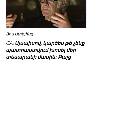
Յոս Ստելինգ
CA: Այսպիսով, կարծես թե չենք
պատրաստվում խոսել մեր
տեսարանի մասին։ Բայց
պիտի պնդենք, որ գոնե մի բան
ընտրեք այդ տեսարանից, որն
ամենից շատ եք սիրում։
ՅՍ։ Ծառի վրայի մարդը։
[Ծիծաղում է] Ինձ
միանգամայն կլանել է ծառի
վրա գտնվող մարդը։
CA: Հոգեբուժարանի