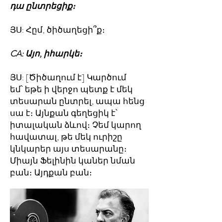
դա ընտրեցիք։
ՅՍ: Հըմ, ծիծաղեցի՞ք։
CA: Այո, իհարկե։
ՅՍ: [Ծիծաղում է] Կարծում
եմ՝ եթե ի վերջո պետք է մեկ
տեսարան ընտրել, ապա հենց
սա է։ Այնքան գեղեցիկ է՝
իտալական ձևով։ Չեմ կարող
հավատալ, թե մեկ ուրիշը
կնկարեր այս տեսարանը։
Միայն Ֆելինին կաներ նման
բան։ Այդքան բան։