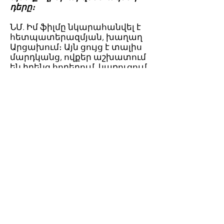
դերը։
ՆՄ. Իմ ֆիլմը նկարահանվել է
հետպատերազմյան, խաղաղ
Արցախում։ Այն ցույց է տալիս
մարդկանց, ովքեր աշխատում
են իրենց հողերում, կառուցում
են դպրոցներ, ճանապարհներ
և օդանավակայան։
Սարսափելի է, որ այսօր
ռազմական ագրեսիաները
փորձում են ոչնչացնել գրեթե 30
տարվա խաղաղությունը և այն
ամենը, ինչ ստեղծվել է։ Հուսով
եմ, որ ֆիլմի միջոցով մարդիկ
կտեսնեն Արցախը, ինչպես ես
եմ այն տեսել ընթացիկ
պատերազմից առաջ։
CA. Ի՞նչ ուղերձ ունեք ներկայի
միջազգային հանրությանը և
արվեստի ոլորտի