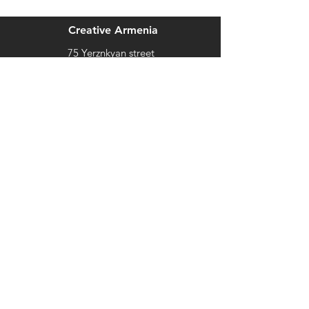
Creative Armenia
75 Yerznkyan street
Yerevan, Armenia
2355 Westwood Blvd. #333
Los Angeles, CA 90064
info@creativearmenia.org
Newsletter
Get our news and updates