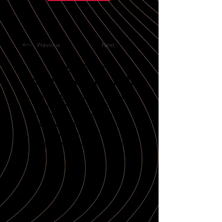
Previous
Next
Ման Բան
հրատարակչություն
Մասնակգիտացված անկախ
հրատարակչություն, որը
փորձագիտորեն մշակում և
հրատարակում է նյութեր
հայկական մշակույթի
ուղղությունների մասին։