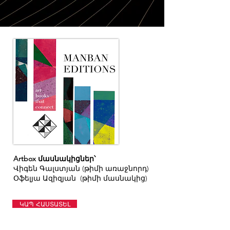
Artbox մասնակիցներ՝
Վիգեն Գալստյան (թիմի առաջնորդ)
Օֆելյա Ազիզյան (թիմի մասնակից)
ԿԱՊ ՀԱՍՏԱՏԵԼ