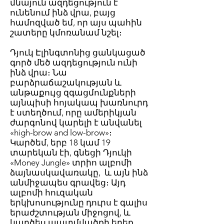
մնայուն ազդեցություն է
ունենում ինձ վրա, բայց
համոզված եմ, որ այս պահին
շատերը կմոռանամ նշել։
Դյուկ Էլինգտոնից ցանկացած
գործ մեծ ազդեցություն ունի
ինձ վրա։ Նա
բարձրաճաշակության և
անթաքույց զգացմունքների
այնպիսի հոյակապ խառնուրդ
է ստեղծում, որը ամերիկյան
ժարգոնով կարելի է անվանել
«high-brow and low-brow»։
Կարծեմ, երբ 18 կամ 19
տարեկան էի, գնեցի Դյուկի
«Money Jungle» տրիո ալբոմի
ձայնասկավառակը, և այն ինձ
անմիջապես գրավեց։ Այդ
ալբոմի հուզական
երկխոսությունը դուրս է գալիս
երաժշտության միջոցով, և
կարծես պատմվածքի երեք