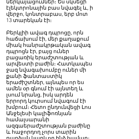
ներկայացումներ։ Ես սկսեցի
էլեկտրոնային բաս նվագել և, ի
վերջո, կոնտրաբաս, երբ մոտ
13 տարեկան էի։
Բերկլիի ավագ դպրոցը, որն
հաճախում էի, մեր քաղաքում
միակ հանրակրթական ավագ
դպրոցն էր, բայց ուներ
բացառիկ երաժշտության և
արվեստի բաժին։ Հատկապես
ջազ նվագախումբը ուներ մի
քանի ֆանտաստիկ
երաժիշտներ, այնպես որ ես
ամեն օր գնում էի այնտեղ և
լսում նրանց, իսկ արդեն
երրորդ կուրսում նվագում էի
խմբում։ Հետո ընդունվեցի Լոս
Անջելեսի կալիֆոռնյան
համալսարանի
ազգաերաժշտության բաժինը
և հաջորդող չորս տարին
դարձան կարևոր ինձ համար։