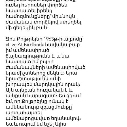
ուժեղ հերոսներ փորձեն
հաստատել իրենց
համոզմունքները՝ միևնույն
ժամանակ փորձելով ստեղծել
մի գեղեցիկ բան։
Ջոն Քոլթրեյնի 1963թ-ի ալբոմը՝
«Live At Birdland» հավանաբար
իմ ամենասիրած
ձայնագրությունն է, և նա
հաստատ իմ բոլոր
ժամանակների ամենասիրված
երաժիշտներից մեկն է։ Նրա
երաժշտությունն ունի
խորապես մարդկային որակ։
Այն այնքան հուզական է և
այնքան հարազատ։ Ես զգում
եմ, որ Քոլթրեյնը ունակ է
ամենանուրբ զգացմունքը
արտահայտել
ամենաբոցավառ եղանակով։
Նաև ուզում եմ նշել Ալիս