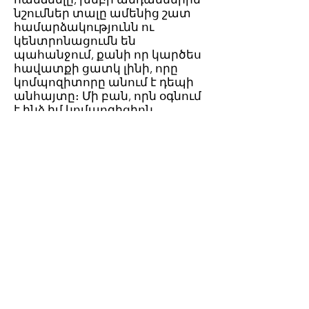
նշումներ տալը ամենից շատ
համարձակությունն ու
կենտրոնացումն են
պահանջում, քանի որ կարծես
հավատքի ցատկ լինի, որը
կոմպոզիտորը անում է դեպի
անհայտը։ Մի բան, որն օգնում
է ինձ իմ կոմպոզիցիոն
գործունեությունում՝ ամեն նոր
ստեղծագործությանը իմ
մտքում եղած զգացմունքով
կամ պատկերացմամբ
մոտենալն է։ Մտքում
պատկերելը օգնում է ինձ սկսել
գրել և կոմպոզիցիային
բնավորություն տալ։ Երբ
սկսում եմ գրել, դժվար է նաև
պահի ուժգնությունը
պահպանելը և չհիասթափվել
դադարի
ժամանակահատվածներում։
Խմբագրման ընթացքը ինձ