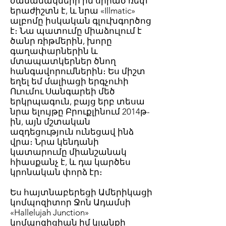
ժամանակների իմ սիրած ռեփ
երաժիշտն է, և նրա «Illmatic»
ալբոմը իսկական գլուխգործոց
է։ Նա պատումը միաձուլում է
ծանր ռիթմերին, խորը
գաղափարներին և
մտապատկերներ ծնող
հանգավորումներին։ Ես միշտ
եղել եմ մալիացի երգչուհի
Ուումու Սանգարեի մեծ
երկրպագուն, բայց երբ տեսա
նրա ելույթը Բրուքլինում 2014թ-
ին, այն մշտական
ազդեցություն ունեցավ ինձ
վրա։ Նրա կենդանի
կատարումը միանշանակ
հիասքանչ է, և դա կարծես
կրոնական փորձ էր։
Ես հայտնաբերեցի Ամերիկացի
կոմպոզիտոր Ջոն Ադամսի
«Hallelujah Junction»
կոմպոզիցիան իմ կյանքի