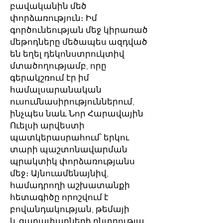
բավականին մեծ
փորձառություն։ Իմ
գործունեության մեջ կիրառած
մեթոդները մեծապես ազդված
են եղել դեկոնստրուկտիվ
մտածողությամբ, որը
գերակշռում էր իմ
համալսարանական
ուսումնասիրություններում,
ինչպես նաև Նոր Հարավային
Ուելսի արվեստի
պատկերասրահում՝ երկու
տարի պաշտոնավարման
պրակտիկ փորձառությանս
մեջ։ Այնուամենայնիվ,
համադրողի աշխատանքի
հետագիծը որոշվում է
բովանդակության, թեմայի
և գաղափարների ընտրությա