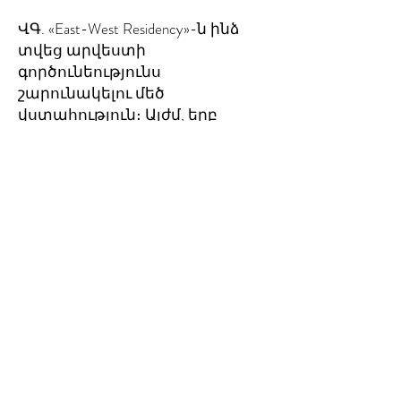
ՎԳ. «East-West Residency»-ն ինձ
տվեց արվեստի
գործունեությունս
շարունակելու մեծ
վստահություն։ Այժմ, երբ
նախագիծս ունի հստակ
կառուցվածք, ես կձգտեմ այն
վերջական տեսքի բերել և
ցուցադրել առաջիկա վեց
ամիսների ընթացքում։ Իմ
պրոֆեսիոնալ կյանքում ես
բավականին ազատ գրաֆիկ
ունեմ, սակայն Բրյուսելից
հետո մեծ սիրով ժամանակս
համակարգելու հարցում
ավելի կազմակերպված
կլինեմ։ Կացությունը
տրամադրեց ինձ նոր կապերի