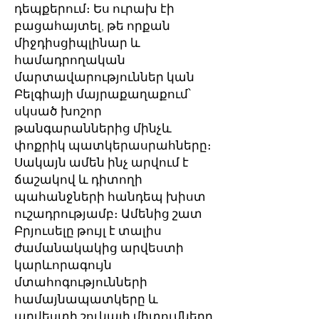
դեպքերում։ Ես ուրախ էի
բացահայտել, թե որքան
միջդիսցիպլինար և
համադրողական
մարտավարություններ կան
Բելգիայի մայրաքաղաքում՝
սկսած խոշոր
թանգարաններից մինչև
փոքրիկ պատկերասրահները։
Սակայն ամեն ինչ արվում է
ճաշակով և դիտողի
պահանջների հանդեպ խիստ
ուշադրությամբ։ Ամենից շատ
Բրյուսելը թույլ է տալիս
ժամանակակից արվեստի
կարևորագույն
մտահոգությունների
համայնապատկերը և
արվեստի շուկայի միտումները