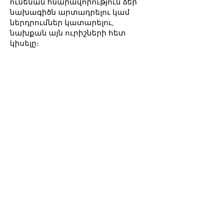
ունենան հնարավորություն ձեր
նախագիծն արտադրելու կամ
ներդրումներ կատարելու,
նախքան այն ուրիշների հետ
կիսելը։
Հ. Որո՞նք են իմ
պարտականությունները որպես
«Creative Armenia-AGBU Fellow»։
Պ. Նախատեսված
հանդիպումներին մասնակցելուց
բացի, մենք ակնկալում ենք, որ
մեր «Fellow»-ները ակտիվորեն
մասնակցեն մեր
ստեղծագործական համայնքում։
Այն կարող է ներառել
գաղափարների ներկայացում,
աշխատարանի վարում կամ
սկսնակ արվեստագետների
խորհրդատվություն։ Մենք
ակնկալում ենք, որ մեր «Fellow»-
ները կդառնան մեր ստեղծարար