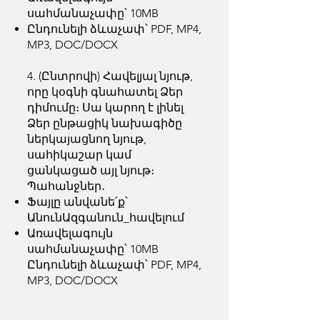
սահմանաչափը՝ 10MB
Ընդունելի ձևաչափ՝ PDF, MP4,
MP3, DOC/DOCX
4. (Ընտրովի) Հավելյալ նյութ,
որը կօգնի գնահատել Ձեր
դիմումը։ Սա կարող է լինել
Ձեր ընթացիկ նախագիծը
ներկայացնող նյութ,
սահիկաշար կամ
ցանկացած այլ նյութ։
Պահանջներ․
Ֆայլը անվանե՛ք՝
ԱնունԱզգանուն_հավելում
Առավելագույն
սահմանաչափը՝ 10MB
Ընդունելի ձևաչափ՝ PDF, MP4,
MP3, DOC/DOCX