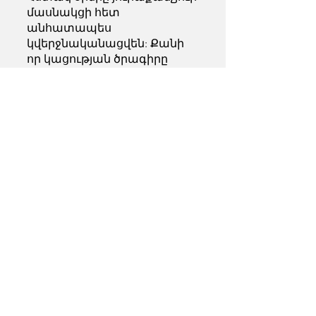
մասնակցի հետ
անհատապես
կվերջնականացվեն: Քանի
որ կացության ծրագիրը
նախատեսված է
իրականացնել 2026 թ․-ի
ամռան/աշնան ընթացքում,
խնդրում ենք նախքան Ձեր
դիմումը ներկայացնելը
համոզվեք, որ հասանելի եք
այդ
ժամանակահատվածում:
Արդյո՞ք կացության ծրագիրը
ֆինանսավորում կամ
տրամադրում է այն նյութերը,
որոնք անհրաժեշտ են իմ
արվեստն ու
աշխատանքները ստեղծելու