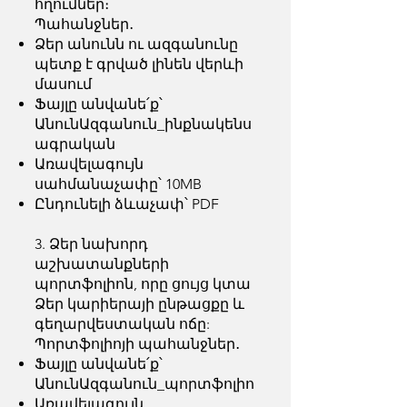
հղումներ։
Պահանջներ․
Ձեր անունն ու ազգանունը
պետք է գրված լինեն վերևի
մասում
Ֆայլը անվանե՛ք՝
ԱնունԱզգանուն_ինքնակենս
ագրական
Առավելագույն
սահմանաչափը՝ 10MB
Ընդունելի ձևաչափ՝ PDF
3. Ձեր նախորդ
աշխատանքների
պորտֆոլիոն, որը ցույց կտա
Ձեր կարիերայի ընթացքը և
գեղարվեստական ոճը:
Պորտֆոլիոյի պահանջներ․
Ֆայլը անվանե՛ք՝
ԱնունԱզգանուն_պորտֆոլիո
Առավելագույն