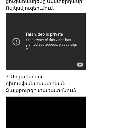
ցուցահանդեսը Ամստերդամի
Ռեյկսմյուզեումում։
3. Մոցարտն ու
գիտաֆանտաստիկան
Զալցբուրգի փառատոնում։