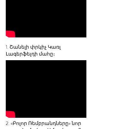
1. Շանելի փրկիչ Կառլ
Լագերֆելդի մահը։
2. «Բոլոր Ռեմբրանդները» նոր