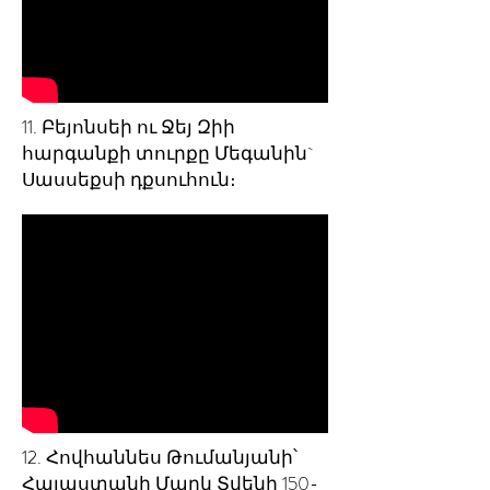
11. Բեյոնսեի ու Ջեյ Զիի
հարգանքի տուրքը Մեգանին`
Սասսեքսի դքսուհուն։
12. Հովհաննես Թումանյանի՝
Հայաստանի Մարկ Տվենի 150-