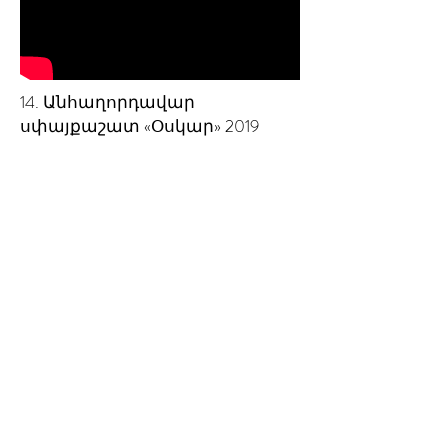
14. Անհաղորդավար
սփայքաշատ «Օսկար» 2019
մրցանակաբաշխությունը։
15. Ազգային սիմֆոնիկ
նվագախմբի «սիրո ծրագիրը»