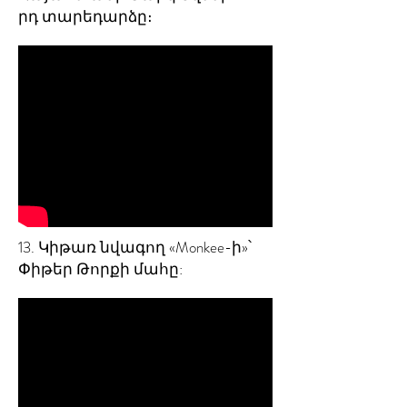
րդ տարեդարձը։
13. Կիթառ նվագող «Monkee-ի»՝
Փիթեր Թորքի մահը: