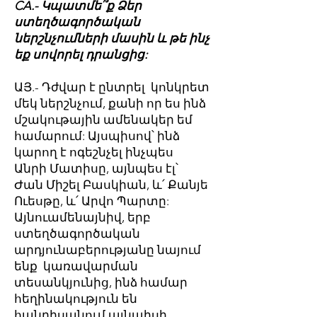
CA.- Կպատմե՞ք Ձեր
ստեղծագործական
ներշնչումների մասին և թե ինչ
եք սովորել դրանցից:
ԱՅ.- Դժվար է ընտրել կոնկրետ
մեկ ներշնչում, քանի որ ես ինձ
մշակութային ամենակեր եմ
համարում: Այսպիսով՝ ինձ
կարող է ոգեշնչել ինչպես
Անրի Մատիսը, այնպես էլ՝
Ժան Միշել Բասկիան, և՛ Քանյե
Ուեսթը, և՛ Արվո Պարտը:
Այնուամենայնիվ, երբ
ստեղծագործական
արդյունաբերությանը նայում
ենք կառավարման
տեսանկյունից, ինձ համար
հեղինակություն են
հանդիսանում այնպիսի