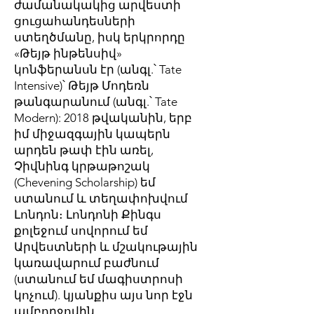
ժամանակակից արվեստի
ցուցահանդեսների
ստեղծմանը, իսկ երկրորդը
«Թեյթ ինթենսիվ»
կոնֆերանսն էր (անգլ.՝ Tate
Intensive)՝ Թեյթ Մոդեռն
թանգարանում (անգլ.՝ Tate
Modern): 2018 թվականին, երբ
իմ միջազգային կապերն
արդեն թափ էին առել,
Չիվնինգ կրթաթոշակ
(Chevening Scholarship) եմ
ստանում և տեղափոխվում
Լոնդոն։ Լոնդոնի Քինգս
քոլեջում սովորում եմ
Արվեստների և մշակութային
կառավարում բաժնում
(ստանում եմ մագիստրոսի
կոչում). կյանքիս այս նոր էջն
ամբողջովին