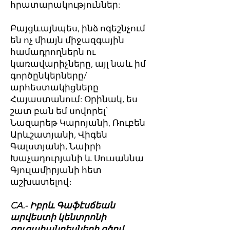
հրատարակություններ:
Բայցևայնպես, ինձ ոգեշնչում
են ոչ միայն միջազգային
համադրողներն ու
կառավարիչները, այլ նաև իմ
գործընկերները/
արհեստակիցները
Հայաստանում: Օրինակ, ես
շատ բան եմ սովորել՝
Նազարեթ Կարոյանի, Ռուբեն
Արևշատյանի, Վիգեն
Գալստյանի, Նաիրի
Խաչադուրյանի և Սուսաննա
Գյուլամիրյանի հետ
աշխատելով։
CA.- Իբրև Գաֆէսճեան
արվեստի կենտրոնի
ցուցահանդեսների գծով