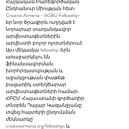
Հայկական Բարեգործական
Ընդհանուր Միության հետ։
Creative Armenia - AGBU Fellowship-
եր նոր ծրագիրն ուղղված է
նորարար տաղանդավոր
արվեստագետներին
արվեստի բոլոր ոլորտներում։
Այս մեկամյա fellowship-երն
առաջարկելու են
ֆինանսավորման,
խորհրդատվության և
աջակցության փաթեթ
բացառիկ ստեղծարար
արվեստագետների համար։
ՀԲԸՄ-Հայաստանի գործադիր
տնօրեն Դալար Կազանջյանը
տվեց հայտերի ընդունման
մեկնարկը՝
creativearmenia.org/fellowships և