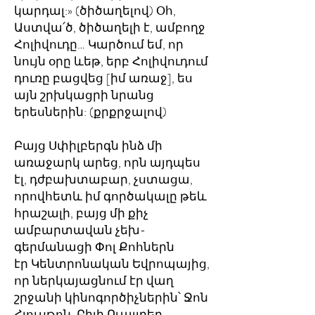
կարդալ:» (ծիծաղելով) Օհ,
Աստվա՛ծ, ծիծաղելի է, ամբողջ
Հոլիվուդը… Կարծում եմ, որ
նույն օրը ևեթ, երբ Հոլիվուդում
դուռը բացվեց [իմ առաջ], ես
այն շրխկացրի նրանց
երեսներին: (քրքրջալով)
Բայց Սփիլբերգն ինձ մի
առաջարկ արեց, որն այդպես
էլ, դժբախտաբար, չստացա,
որովհետև իմ գործակալը թեև
հրաշալի, բայց մի քիչ
ամբարտավան չեխ-
գերմանացի Փոլ Քոհներն
էր Կենտրոնական Եվրոպայից,
որ ներկայացնում էր վաղ
շրջանի կինոգործիչներին՝ Ջոն
Հյուսթոն, Բիլի Ուայլդեր,