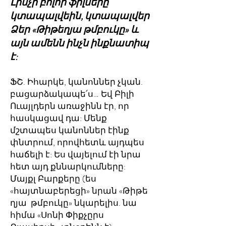
Լինչի բոլոր ֆիլմերը
կտապալվեին, կտապալվեր
Ձեր «Թիթեղյա թմբուկը» և
այն ամենն ինչն ինքնատիպ
է:
ՖՇ. Իհարկե, կանոններ չկան.
բացարձակապե՛ս… Եվ Բիլի
Ուայլդերն առաջինն էր, որ
հասկացավ դա: Մենք
մշտապես կանոններ էինք
փնտրում, որովհետև այդպես
հաճելի է: Ես վայելում էի նրա
հետ այդ քննարկումները:
Մայքլ Բարքերը (ես
«հայտնաբերեցի» նրան «Թիթե
ղյա թմբուկը» նկարելիս. նա
հիմա «Սոնի Փիքչըրս