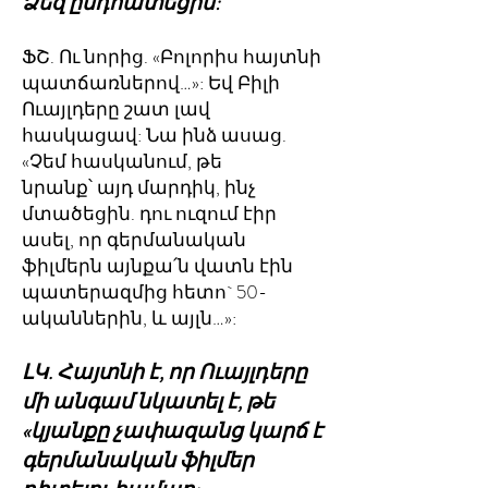
Ձեզ ընդհատեցին:
ՖՇ. Ու նորից. «Բոլորիս հայտնի
պատճառներով…»: Եվ Բիլի
Ուայլդերը շատ լավ
հասկացավ: Նա ինձ ասաց.
«Չեմ հասկանում, թե
նրանք՝ այդ մարդիկ, ինչ
մտածեցին. դու ուզում էիր
ասել, որ գերմանական
ֆիլմերն այնքա՛ն վատն էին
պատերազմից հետո` 50-
ականներին, և այլն…»:
ԼԿ. Հայտնի է, որ Ուայլդերը
մի անգամ նկատել է, թե
«կյանքը չափազանց կարճ է
գերմանական ֆիլմեր