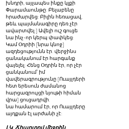
խնդրի, այլապես ինքը կլքի
Փարամաունթը: Բելաբենը
հրաժարվեց: Բիլին հեռացավ,
թեև պայմանագիրը դեռ չէր
ավարտվել:] Ավելի ուշ գուցե
նա ինչ-որ կերպ փափկեց:
Կամ Օդրիի [նրա կնոջ]
ազդեցությունն էր. վերջինս
ցանականում էր հարգանք
վայելել: Հենց Օդրին էր, որ չէր
ցանկանում՝ իմ
վավերագրությունը [Ուայլդերի
հետ երեսուն ժամանոց
հարցազրույցի նյութի հիման
վրա] ցուցադրվի.
նա համարում էր, որ Ուայլդերը
այդքան էլ արժանի չէ:
ԼԿ. Ճիպոտով մեջքին