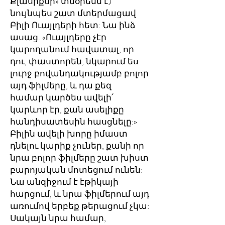
Քլասիքսի» տնօրենն է)
նույնպես շատ մտերմացավ
Բիլի Ուայլդերի հետ: Նա ինձ
ասաց. «Ուայլդերը չէր
կարողանում հավատալ, որ
դու, փաստորեն, նկարում ես
լուրջ բովանդակությամբ բոլոր
այդ ֆիլմերը, և դա քեզ
համար կարծես ավելի՛
կարևոր էր, քան ասելիքը
հանդիսատեսին հասցնելը:»
Բիլին ավելի խորը իմաստ
դնելու կարիք չուներ, քանի որ
նրա բոլոր ֆիլմերը շատ խիստ
բարոյական մոտեցում ունեն:
Նա անզիջում է էթիկայի
հարցում, և նրա ֆիլմերում այդ
առումով երբեք թերացում չկա:
Սակայն նրա համար,