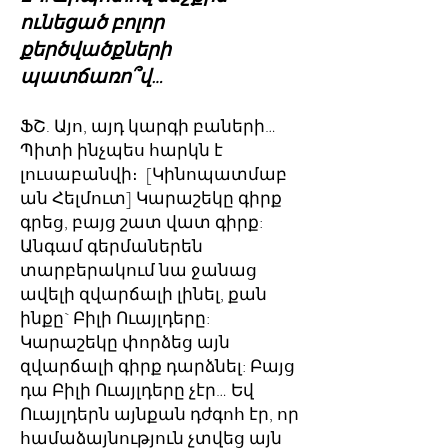
ունեցած բոլոր
քերծվածքների
պատճառո՞վ…
ՖՇ. Այո, այդ կարգի բաների…
Պիտի ինչպես հարկն է
լուսաբանվի։ [Կինոպատմաբ
ան Հելմուտ] Կարաշեկը գիրք
գրեց, բայց շատ վատ գիրք:
Անգամ գերմաներեն
տարբերակում նա ջանաց
ավելի զվարճալի լինել, քան
ինքը` Բիլի Ուայլդերը:
Կարաշեկը փորձեց այն
զվարճալի գիրք դարձնել: Բայց
դա Բիլի Ուայլդերը չէր… Եվ
Ուայլդերն այնքան դժգոհ էր, որ
համաձայնություն չտվեց այն