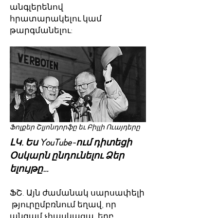
անգլերենով
հրատարակելու կամ
թարգմանելու:
Ֆոլքեր Շլյոնդորֆը եւ Բիլլի Ուայդերը
ԼԿ. Ես YouTube-ում դիտեցի
Օսկարն ընդունելու Ձեր
ելույթը…
ՖՇ. Այն ժամանակ սարսափելի
թյուրըմբռնում եղավ, որ
անգամ չհասկացա, երբ