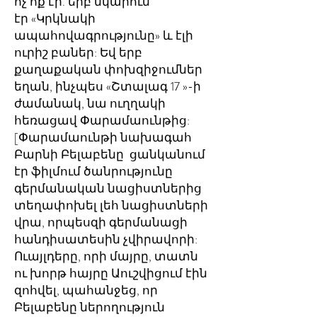
ոչ ոք էր. երբ նկարում
էր «Կրկնակի
ապահովագրությունը» և էլի
ուրիշ բաներ: Եվ երբ
քաղաքական փոխզիջումներ
եղան, ինչպես «Շտալագ 17 »-ի
ժամանակ, նա ուղղակի
հեռացավ Փարամաունթից:
[Փարամաունթի նախագահ
Բարնի Բելաբենը ցանկանում
էր ֆիլմում ծանրությունը
գերմանական նացիստներից
տեղափոխել լեհ նացիստների
վրա, որպեսզի գերմանացի
հանդիսատեսին չվիրավորի:
Ուայլդերը, որի մայրը, տատն
ու խորթ հայրը Աուշվիցում էին
զոհվել, պահանջեց, որ
Բելաբենը ներողություն