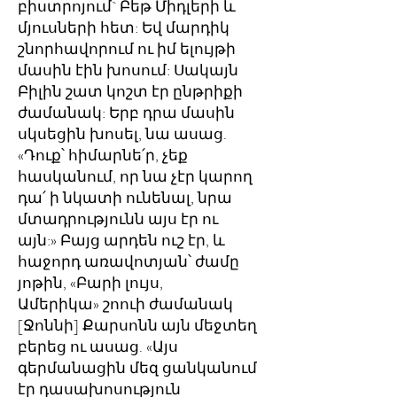
բիստրոյում` Բեթ Միդլերի և
մյուսների հետ: Եվ մարդիկ
շնորհավորում ու իմ ելույթի
մասին էին խոսում: Սակայն
Բիլին շատ կոշտ էր ընթրիքի
ժամանակ: Երբ դրա մասին
սկսեցին խոսել, նա ասաց.
«Դուք՝ հիմարնե՛ր, չեք
հասկանում, որ նա չէր կարող
դա՛ ի նկատի ունենալ, նրա
մտադրությունն այս էր ու
այն:» Բայց արդեն ուշ էր, և
հաջորդ առավոտյան՝ ժամը
յոթին, «Բարի լույս,
Ամերիկա» շոուի ժամանակ
[Ջոննի] Քարսոնն այն մեջտեղ
բերեց ու ասաց. «Այս
գերմանացին մեզ ցանկանում
էր դասախոսություն