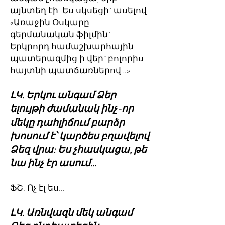
այնտեղ էի: Ես սկսեցի` ասելով.
«Առաջին Օսկարը
գերմանական ֆիլմին`
Երկրորդ համաշխարհային
պատերազմից ի վեր` բոլորիս
հայտնի պատճառներով…»
ԼԿ. Երկու անգամ Ձեր
ելույթի ժամանակ ինչ-որ
մեկը դահլիճում բարձր
խոսում է՝ կարծես բղավելով
Ձեզ վրա: Ես չհասկացա, թե
նա ինչ էր ասում…
ՖՇ. Ոչ էլ ես...
ԼԿ. Առնվազն մեկ անգամ