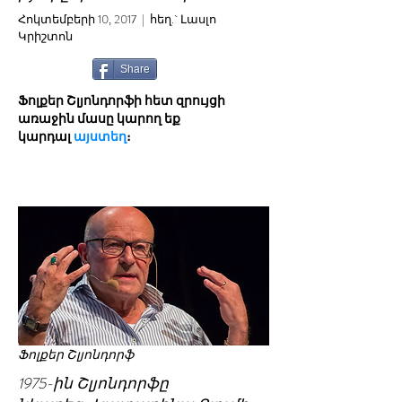
Հոկտեմբերի 10, 2017 | հեղ.` Լասլո
Կրիշտոն
Share
Ֆոլքեր Շլյոնդորֆի հետ զրույցի
առաջին մասը կարող եք
կարդալ
այստեղ
։
Ֆոլքեր Շլյոնդորֆ
1975-ին Շլյոնդորֆը