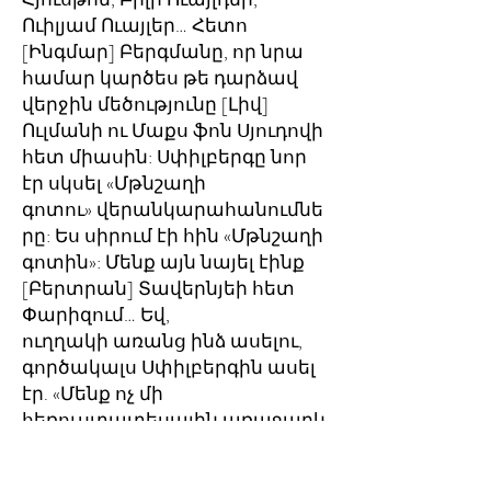
Ուիլյամ Ուայլեր… Հետո
[Ինգմար] Բերգմանը, որ նրա
համար կարծես թե դարձավ
վերջին մեծությունը [Լիվ]
Ուլմանի ու Մաքս ֆոն Սյուդովի
հետ միասին: Սփիլբերգը նոր
էր սկսել «Մթնշաղի
գոտու» վերանկարահանումնե
րը: Ես սիրում էի հին «Մթնշաղի
գոտին»: Մենք այն նայել էինք
[Բերտրան] Տավերնյեի հետ
Փարիզում… Եվ,
ուղղակի առանց ինձ ասելու,
գործակալս Սփիլբերգին ասել
էր. «Մենք ոչ մի
հեռուստատեսային առաջարկ
չենք ընդունելու:» (քրքջում է)