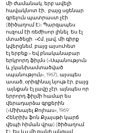
մի ժամանակ, երբ ավելի
հավակնոտ էի, բայց սցենար
գրելուն պատրաստ չէի
(ծիծաղում է)։ Պարզապես
ուզում էի ռեժիսոր լինել: Ես էլ
մտածեցի. «Հմ, լավ, մի գիրք
կվերցնեմ, բայց այսուհետ
էլ երբեք:» Եվ բնականաբար
երկրորդ ֆիլմս («Սպանություն
և չկանխամտածված
սպանություն», 1967), այսպես
ասած, օրիգինալ նյութ էր, բայց
այնքան էլ լավը չէր, այնպես որ
երրորդ ֆիլմի համար ես
վերադարձա գրքերին
(«Միխայել Քոլհաս», 1969`
Հենրիխ ֆոն Քլայսթի կարճ
վեպի հիման վրա) (ծիծաղում
է): Ես ևս մի քանի անգամ