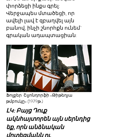
փորձեցի ինքս գրել:
Վերջապես մտածեցի, որ
ավելի լավ է զբաղվել այն
բանով, ինչի շնորհքն ունեմ`
գրական ադապտացիան:
Ֆոլքեր Շլյոնդորֆի «Թիթեղյա
թմբուկը» (1979թ.)
ԼԿ: Բայց Դուք
ակնհայտորեն այն սերնդից
եք, որն անձնական
մոտեցմանն ու