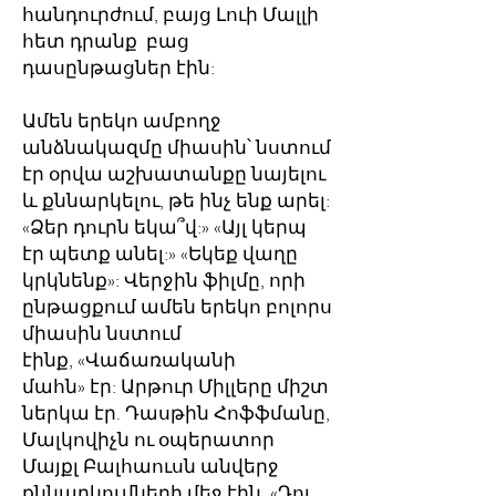
հանդուրժում, բայց Լուի Մալլի
հետ դրանք բաց
դասընթացներ էին:
Ամեն երեկո ամբողջ
անձնակազմը միասին՝ նստում
էր օրվա աշխատանքը նայելու
և քննարկելու, թե ինչ ենք արել:
«Ձեր դուրն եկա՞վ:» «Այլ կերպ
էր պետք անել:» «Եկեք վաղը
կրկնենք»: Վերջին ֆիլմը, որի
ընթացքում ամեն երեկո բոլորս
միասին նստում
էինք, «Վաճառականի
մահն» էր: Արթուր Միլլերը միշտ
ներկա էր. Դասթին Հոֆֆմանը,
Մալկովիչն ու օպերատոր
Մայքլ Բալհաուսն անվերջ
քննարկումների մեջ էին. «Դու