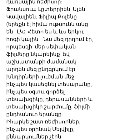
դառնային ռեժիսոր:
Ֆրանսուա Լըտերրիեն, Ալեն
Կավալիեն, Ֆիլիպ Քոլենը
(երեքն էլ հիմա ութսունն անց
են -ԼԿ): Հետո ես և ևս երկու
հոգի կային… Նա մեզ դրդում էր,
որպեսզի մեր սեփական
ֆիլմերը նկարեինք: Եվ
աշխատանքի ժամանակ
արդեն մեզ ընդգրկում էր
խնդիրների լուծման մեջ.
ինչպես կասեցնել տեսարանը,
ինչպես օգտագործել
տեսախցիկը, դերասանների և
տեսախցիկի շարժումը, ֆիլմի
ընդհանուր երանգը:
Իհարկե շատ ռեժիսորներ,
ինչպես օրինակ Մելվիլը,
քննարկումներ չէին