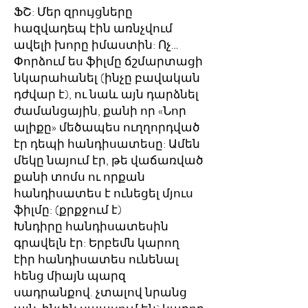
ՖՇ: Մեր զրույցները
հազվադեպ էին առնչվում
ավելի խորը իմաստին: Ոչ…
Փորձում ես ֆիլմը ճշմարտացի
նկարահանել (ինչը բավական
դժվար է), ու նաև այն դարձնել
ժամանցային, քանի որ «Նոր
ալիքը» մեծապես ուղղորդված
էր դեպի հանդիսատեսը: Ամեն
մեկը նայում էր, թե վաճառված
քանի տոմս ու որքան
հանդիսատես է ունեցել մյուս
ֆիլմը: (քրքջում է)
Խնդիրը հանդիսատեսին
գրավելն էր: Երբեմն կարող
էիր հանդիսատես ունենալ
հենց միայն պարզ
սադրանքով. չտալով նրանց