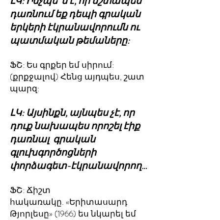
ԼԿ: Ինչպե՞ս է, որ մշտապես
դառնում եք դեպի գրական
երկերի էկրանավորումն ու
պատմական թեմաները:
ՖՇ: Ես գրքեր եմ սիրում:
(քրքջալով) Հենց այդպես, շատ
պարզ:
ԼԿ: Այսինքն, այնպես չէ, որ
դուք նախապես որոշել էիք
դառնալ գրական
գլուխգործոցների
փորձագետ-էկրանավորող…
ՖՇ: Ճիշտ
հակառակը. «Երիտասարդ
Թյորլեսը» (1966) ես նկարել եմ