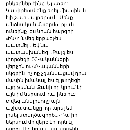
ընկերներ էինք: Այստեղ`
Կահիրեում ենք եղել միասին, և
էլի շատ վայրերում… Մենք
անձնական մտերմություն
ունեինք: Ես նրան հարցրի.
«Ինչո՞ւ մեզ երբևէ չես
պատմել:» Եվ նա
պատասխանեց. «Բայց ես
փորձեցի. 50-ականների
վերջին ու 60-ականների
սկզբին. ոչ ոք չցանկացավ դրա
մասին իմանալ, ես էլ թողեցի
այդ թեման: Քանի որ կրում էի
այն իմ ներսում, դա ինձ ուժ
տվեց անելու ողջ այն
աշխատանքը, որ արել եմ.
լինել ստեղծագործ…» Դա իր
ներսում մի վերք էր, որն էլ
դրդում էր նրան այդ նյութին