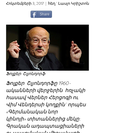
Հոկտեմբերի 3, 2017 | հեղ.` Լասլո Կրիշտոն
Share
Ֆոլքեր Շլյոնդորֆ
Ֆոլքեր Շլյոնդորֆը 1960-
ականների վերջերին հռչակի
հասավ Վերներ Հերցոգի ու
Վիմ Վենդերսի կողքին` որպես
«Գերմանական նոր
կինոյի» տիտաններից մեկը:
Գրական ադապտացիաների