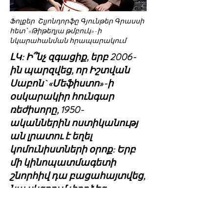
Ֆոլքեր Շլյոնդորֆը Գյունթեր Գրասսի
հետ՝ «Թիթեղյա թմբուկ»-ի
նկարահանման հրապարակում
ԼԿ: Ի՞նչ զգացիք, երբ 2006-
ին պարզվեց, որ Իշտվան
Սաբոն` «Մեֆիստո»-ի
օսկարակիր հունգար
ռեժիսորը, 1950-
ականներին ոստիկանությ
ան լրատու է եղել
կոմունիստների օրոք: Երբ
մի կինոպատմագետի
շնորհիվ դա բացահայտվեց,
նա սկզբում փորձեց
խուսափել` պնդելով, որ դա
արել է կեղծ