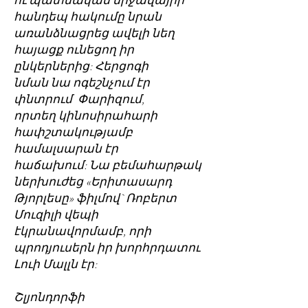
ու պատմական միջավայրի
հանդեպ հակումը նրան
առանձնացրեց ավելի նեղ
հայացք ունեցող իր
ընկերներից: Հերցոգի
նման նա ոգեշնչում էր
փնտրում Փարիզում,
որտեղ կինոսիրահարի
հափշտակությամբ
համալսարան էր
հաճախում: Նա բեմահարթակ
ներխուժեց «Երիտասարդ
Թյորլեսը» ֆիլմով` Ռոբերտ
Մուզիլի վեպի
էկրանավորմամբ, որի
պրոդյուսերն իր խորհրդատու
Լուի Մալլն էր:
Շլյոնդորֆի