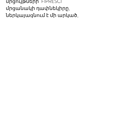
մրցույթների՝ FIPRESCI
մրցանակի դափնեկիրը,
ներկայացնում է մի արկած,
որն սկսվում է Հայաստանում,
բայց ավարտվում է Սիրիայի
ավերակներում
իրականացվող մկրտության
ազդեցիկ արարողությամբ։
Թերրի Ջորջը «զգացմունքային
ու հիշվող» է
որակում «Պատերազմի
երեխաները», որը 2018թ.-ին
կշարունակի ներկայանալ
աշխարհի
կինոփառատոներում։ «Այս
հավաքածուն արտառոց
վկայություն է»։