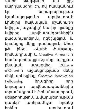
Վահէ Ֆաթթալը այն քիչ
մարդկանցից էր, ով հասկանում
էր նորարարության
նշանակությունը արվեստում:
Լինելով հայկական մշակույթի
նվիրյալ աջակից՝ նա իր կյանքը
նվիրեց արվեստագետներին
բացահայտելուն, ոգեշնչելուն և
նրանցից մեկը դառնալուն։ Ահա
թե ինչու «Վահէ Ֆաթթալ»
հիմնադրամի և Creative Armenia-ի
համագործակցությունը այդքան
բնական ստացվեց: L’Œuvre
d’Orient-ի աջակցությամբ մենք
մեկնարկեցինք Creative Innovation
Fellowship ծրագիրը, որը
նորարար արվեստագետներին
տրամադրում է ֆինանսավորում,
մենթորություն և վարպետության
դասեր՝ անհրաժեշտ նրանց
իրենց արվեստում