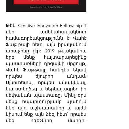
Թեև Creative Innovation Fellowship-ը
մեր ամենահավակնոտ
համագործակցությունն է Վահէ
Ֆաթթալի հետ, այն իրականում
առաջինը չէր։ 2019 թվականին,
երբ մենք հայտարարեցինք
պաստառների դիզայնի մրցույթ,
Վահէ Ֆաթթալը հանդես եկավ
որպես ժյուրիի անդամ։
Այնուհետև, որպես անակնկալ,
նա ստեղծեց և ներկայացրեց իր
սեփական պաստառը։ Մինչ օրս
մենք հպարտությամբ պահում
ենք այդ աշխատանքը և այժմ
կիսում ենք այն ձեզ հետ՝ որպես
մեզ ոգեշնչող մարդու
անմոռանալի հուշ։