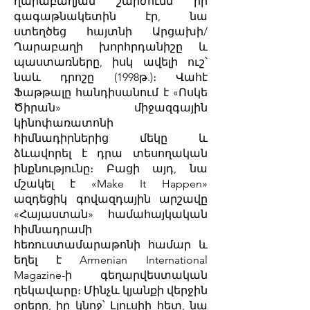
ղարաբաղյան շարժումն իր
գագաթնակետին էր, նա
ստեղծեց հայտնի Արցախի/
Ղարաբաղի խորհրդանիշը և
պաստառները, իսկ ավելի ուշ՝
նաև դրոշը (1998թ.)։ Վահէ
Ֆաթթալը հանդիսանում է «Ոսկե
Ծիրան» միջազգային
կինոփառատոնի
հիմնադիրներից մեկը և
ձևավորել է դրա տեսողական
ինքնությունը։ Բացի այդ, նա
մշակել է «Make It Happen»
ազդեցիկ գովազդային արշավը
«Հայաստան» համահայկական
հիմնադրամի
հեռուստամարաթոնի համար և
եղել է Armenian International
Magazine-ի գեղարվեստական
ղեկավարը։ Մինչև կյանքի վերջին
օրերը, իր կնոջ՝ Լյուսիի հետ, նա