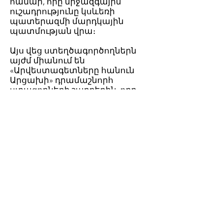
համար, որը միջազգային
ուշադրությունը կսևեռի
պատերազմի մարդկային
պատմության վրա։
Այս վեց ստեղծագործողներն
այժմ միանում են
«Արվեստագետները հանուն
Արցախի» դրամաշնորհ
ստացողների շարքերին, որը
ընդգրկում է նաև գեղագիր
Ռուբեն Մալայանին
(Հայաստան), գրող Թալին
Բաբայանին (ԱՄՆ),
կինոռեժիսոր Քրիստինե
Հարությունյանին (ԱՄՆ), գրող և
լրագրող Լիկա Զաքարյանին
(Արցախ), վավերագրող
Վարդան Հովհաննիսյանին (
Հայաստանը) և շատ
ուրիշներին, ովքեր առաջ են
մղում Արցախի ոգին
համաշխարհային լսարանին