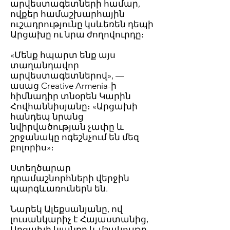
արվեստագետների համար,
ովքեր համաշխարհային
ուշադրությունը կսևեռեն դեպի
Արցախը ու նրա ժողովուրդը։
«Մենք հպարտ ենք այս
տաղանդավոր
արվեստագետներով», —
ասաց Creative Armenia-ի
հիմնադիր տնօրեն Կարին
Հովհաննիսյանը։ «Արցախի
հանդեպ նրանց
նվիրվածության չափը և
շրջանակը ոգեշնչում են մեզ
բոլորիս»։
Ստեղծարար
դրամաշնորհների վերջին
պարգևառուներն են.
Նարեկ Ալեքսանյանը, ով
լուսանկարիչ է Հայաստանից,
Արցախի կյանքը և մշակույթը