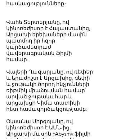
հասկացությունները։
Վահե Տերտերյանը, ով
կինոռեժիսոր է Հայաստանից,
Արցախի երեխաների մասին
պատմող իր հզոր
կարճամետրաժ
վավերագրական ֆիլմի
համար։
Վալերի Ղազարյանը, ով ռեփեր
և երաժիշտ է Արցախից, ռեփի
և ջութակի ծորող հնչյունների
ռիթմիկ միաձուլման համար՝
արված ջութակահար և
արցախցի Կիմա տատիկի
հետ համագործակցությամբ։
Օկսանա Միրզոյանը, ով
կինոռեժիսոր է ԱՄՆ-ից,
Արցախի մասին «Abysm» ֆիլմի