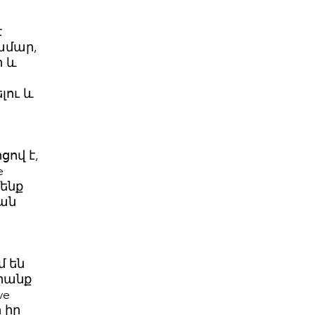
է
ամար,
ի և
լու և
ցով է,
e
մենք
ման
մ են
դրանք
ve
 իր