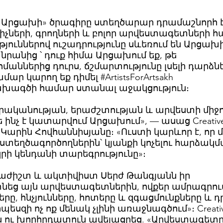
 Արցախի» ծրագիրը ստեղծարար դրամաշնորհ 
րիչների, գրողների և բոլոր արվեստագետների հ
թյուններով ուշադրությունը սևեռում են Արցախ
նրանից ՝ դուք հիմա Արցախում եք, թե
աններից դուրս, ճշմարտությունը լսելի դարձնե
ր կարող եք դիմել #ArtistsForArtsakh
նախագծի համար ստանալ աջակցություն։
 գրականության, երաժշտության և արվեստի միջո
ինչ է կատարվում Արցախում», — ասաց Creativ
 Կարին Հովհաննիսյանը։ «Ուստի կարևոր է, որ 
 ստեղծագործողներին՝ կյանքի կոչելու հարձակ
րի կենդանի տարեգրությունը»։
րաժիշտ և ակտիվիստ Սերժ Թանգյանն իր
եց այն արվեստագետներին, ովքեր ամրագրու
րը, հնչյունները, հոտերը և զգացմունքները և 
պեսզի ոչ ոք մենակ չլինի առաջնագծում»։ Creati
մն ու խորհրդատուն ավելացրեց. «Արվեստագետը