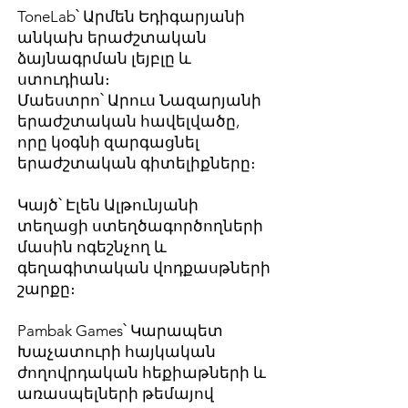
ToneLab՝ Արմեն Եդիգարյանի
անկախ երաժշտական
ձայնագրման լեյբլը և
ստուդիան։
Մաեստրո՝ Արուս Նազարյանի
երաժշտական հավելվածը,
որը կօգնի զարգացնել
երաժշտական գիտելիքները։
Կայծ՝ Էլեն Ալթունյանի
տեղացի ստեղծագործողների
մասին ոգեշնչող և
գեղագիտական վոդքասթների
շարքը։
Pambak Games՝ Կարապետ
Խաչատուրի հայկական
ժողովրդական հեքիաթների և
առասպելների թեմայով