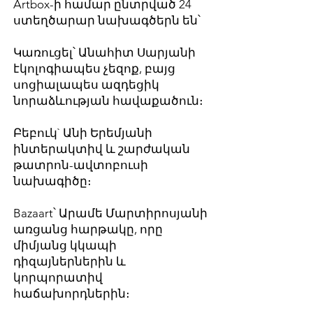
Artbox-ի համար ընտրված 24
ստեղծարար նախագծերն են՝
Կառուցել՝ Անահիտ Սարյանի
էկոլոգիապես չեզոք, բայց
սոցիալապես ազդեցիկ
նորաձևության հավաքածուն։
Բեբուկ` Անի Երեմյանի
ինտերակտիվ և շարժական
թատրոն-ավտոբուսի
նախագիծը։
Bazaart՝ Արամե Մարտիրոսյանի
առցանց հարթակը, որը
միմյանց կկապի
դիզայներներին և
կորպորատիվ
հաճախորդներին։