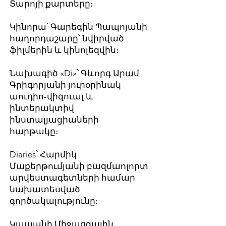
Տարոյի քարտերը։
Կինորա՝ Գարեգին Պապոյանի
հաղորդաշարը՝ նվիրված
ֆիլմերին և կինոլեզվին։
Նախագիծ «Di»՝ Գևորգ Արամ
Գրիգորյանի յուրօրինակ
աուդիո-վիզուալ և
ինտերակտիվ
ինստալյացիաների
հարթակը։
Diaries՝ Հարմիկ
Մաքերթումյանի բազմաոլորտ
արվեստագետների համար
նախատեսված
գործակալությունը։
Կապանի Միջազգային