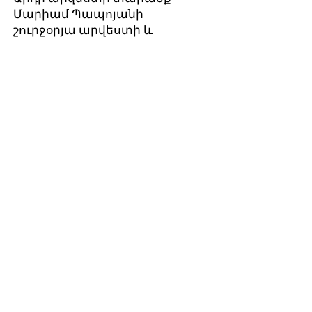
Մարիամ Պապոյանի
շուրջօրյա արվեստի և
զվարճանքի կենտրոնը
Էջմիածնում։
Տուն Տուն Արթ Հաուս՝ Նուռ-Անի
Սիսեռյանի հայկական
ժամանակակից պարերի և
թատերական դասընթացների
կենտրոնը Նորագյուղում։
Գյումրիի արվեստի
համագործակցության
կենտրոն՝ Նվարդ Ղազարյանի
բազմաժանր և
բազմաֆորմատ արվեստի
կենտրոնը։
Plan Yerevan ՝ Տաթևիկ